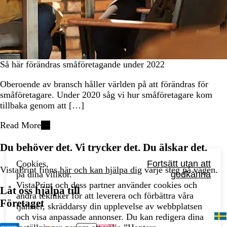
Så här förändras småföretagande under 2022
Oberoende av bransch håller världen på att förändras för
småföretagare. Under 2020 såg vi hur småföretagare kom
tillbaka genom att […]
Read More
Du behöver det. Vi trycker det. Du älskar det.
Cookies,
Fortsätt utan att
VistaPrint finns
här och kan hjälpa dig
varje steg på vägen.
på dina villkor.
godkänna
VistaPrint och dess partner använder cookies och
Låt oss hjälpa till
andra tekniker för att leverera och förbättra våra
Företaget
tjänster, skräddarsy din upplevelse av webbplatsen
och visa anpassade annonser. Du kan redigera dina