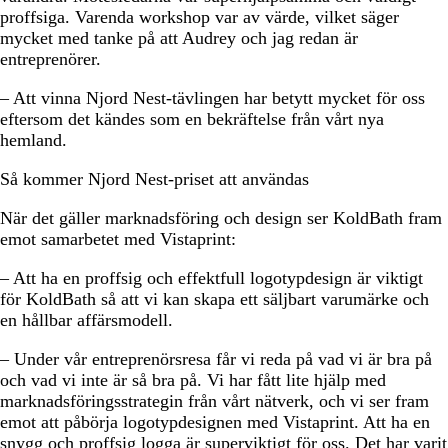
proffsiga. Varenda workshop var av värde, vilket säger
mycket med tanke på att Audrey och jag redan är
entreprenörer.
– Att vinna Njord Nest-tävlingen har betytt mycket för oss
eftersom det kändes som en bekräftelse från vårt nya
hemland.
Så kommer Njord Nest-priset att användas
När det gäller marknadsföring och design ser KoldBath fram
emot samarbetet med Vistaprint:
– Att ha en proffsig och effektfull logotypdesign är viktigt
för KoldBath så att vi kan skapa ett säljbart varumärke och
en hållbar affärsmodell.
– Under vår entreprenörsresa får vi reda på vad vi är bra på
och vad vi inte är så bra på. Vi har fått lite hjälp med
marknadsföringsstrategin från vårt nätverk, och vi ser fram
emot att påbörja logotypdesignen med Vistaprint. Att ha en
snygg och proffsig logga är superviktigt för oss. Det har varit