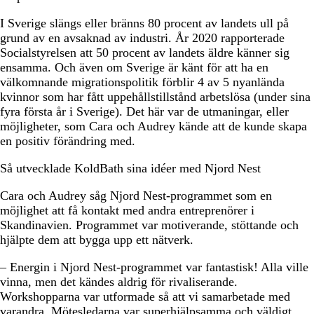
I Sverige slängs eller bränns 80 procent av landets ull på
grund av en avsaknad av industri. År 2020 rapporterade
Socialstyrelsen att 50 procent av landets äldre känner sig
ensamma. Och även om Sverige är känt för att ha en
välkomnande migrationspolitik förblir 4 av 5 nyanlända
kvinnor som har fått uppehållstillstånd arbetslösa (under sina
fyra första år i Sverige). Det här var de utmaningar, eller
möjligheter, som Cara och Audrey kände att de kunde skapa
en positiv förändring med.
Så utvecklade KoldBath sina idéer med Njord Nest
Cara och Audrey såg Njord Nest-programmet som en
möjlighet att få kontakt med andra entreprenörer i
Skandinavien. Programmet var motiverande, stöttande och
hjälpte dem att bygga upp ett nätverk.
– Energin i Njord Nest-programmet var fantastisk! Alla ville
vinna, men det kändes aldrig för rivaliserande.
Workshopparna var utformade så att vi samarbetade med
varandra. Mötesledarna var superhjälpsamma och väldigt