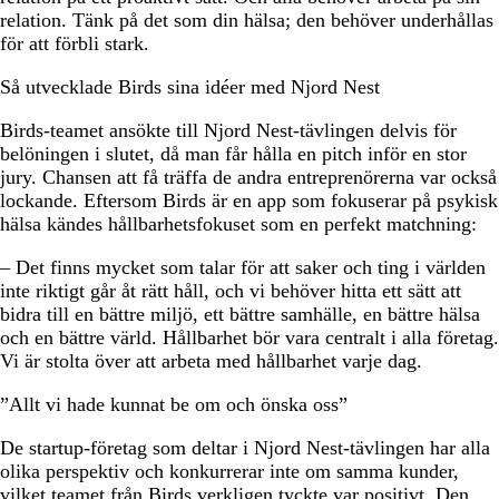
relation. Tänk på det som din hälsa; den behöver underhållas
för att förbli stark.
Så utvecklade Birds sina idéer med Njord Nest
Birds-teamet ansökte till Njord Nest-tävlingen delvis för
belöningen i slutet, då man får hålla en pitch inför en stor
jury. Chansen att få träffa de andra entreprenörerna var också
lockande. Eftersom Birds är en app som fokuserar på psykisk
hälsa kändes hållbarhetsfokuset som en perfekt matchning:
– Det finns mycket som talar för att saker och ting i världen
inte riktigt går åt rätt håll, och vi behöver hitta ett sätt att
bidra till en bättre miljö, ett bättre samhälle, en bättre hälsa
och en bättre värld. Hållbarhet bör vara centralt i alla företag.
Vi är stolta över att arbeta med hållbarhet varje dag.
”Allt vi hade kunnat be om och önska oss”
De startup-företag som deltar i Njord Nest-tävlingen har alla
olika perspektiv och konkurrerar inte om samma kunder,
vilket teamet från Birds verkligen tyckte var positivt. Den