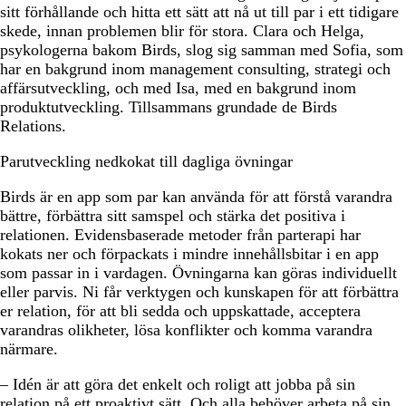
sitt förhållande och hitta ett sätt att nå ut till par i ett tidigare
skede, innan problemen blir för stora. Clara och Helga,
psykologerna bakom Birds, slog sig samman med Sofia, som
har en bakgrund inom management consulting, strategi och
affärsutveckling, och med Isa, med en bakgrund inom
produktutveckling. Tillsammans grundade de Birds
Relations.
Parutveckling nedkokat till dagliga övningar
Birds är en app som par kan använda för att förstå varandra
bättre, förbättra sitt samspel och stärka det positiva i
relationen. Evidensbaserade metoder från parterapi har
kokats ner och förpackats i mindre innehållsbitar i en app
som passar in i vardagen. Övningarna kan göras individuellt
eller parvis. Ni får verktygen och kunskapen för att förbättra
er relation, för att bli sedda och uppskattade, acceptera
varandras olikheter, lösa konflikter och komma varandra
närmare.
– Idén är att göra det enkelt och roligt att jobba på sin
relation på ett proaktivt sätt. Och alla behöver arbeta på sin