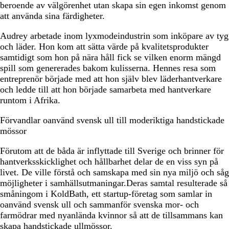
beroende av välgörenhet utan skapa sin egen inkomst genom
att använda sina färdigheter.
Audrey arbetade inom lyxmodeindustrin som inköpare av tyg
och läder. Hon kom att sätta värde på kvalitetsprodukter
samtidigt som hon på nära håll fick se vilken enorm mängd
spill som genererades bakom kulisserna. Hennes resa som
entreprenör började med att hon själv blev läderhantverkare
och ledde till att hon började samarbeta med hantverkare
runtom i Afrika.
Förvandlar oanvänd svensk ull till moderiktiga handstickade
mössor
Förutom att de båda är inflyttade till Sverige och brinner för
hantverksskicklighet och hållbarhet delar de en viss syn på
livet. De ville förstå och samskapa med sin nya miljö och såg
möjligheter i samhällsutmaningar.Deras samtal resulterade så
småningom i KoldBath, ett startup-företag som samlar in
oanvänd svensk ull och sammanför svenska mor- och
farmödrar med nyanlända kvinnor så att de tillsammans kan
skapa handstickade ullmössor.