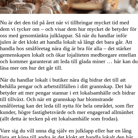
Nu är det den tid på året när vi tillbringar mycket tid med
dem vi tycker om – och visar dem hur mycket de betyder för
oss med genomtänkta julklappar. Så när du handlar inför
julen är det klokt att handla lokalt så långt det bara går. Att
handla hos småföretag nära dig är bra för alla – det stärker
gemenskapen lokalt och ökar lojaliteten medborgare emellan
och kommer garanterat att leda till glada miner … här kan du
läsa mer om hur det går till.
När du handlar lokalt i butiker nära dig bidrar det till att
behålla pengar och arbetstillfällen i ditt grannskap. Det här
betyder att mer pengar stannar i ert lokalsamhälle och bidrar
till tillväxt. Och när ett grannskap har blomstrande
småföretag kan det leda till nytta för hela området, som fler
kunder, högre fastighetsvärde och mer engagerad allmänhet
(allt detta är tecken på ett lokalsamhälle som frodas).
Vare sig du vill unna dig själv en julklapp eller har en lång
lista att köpa till andra är det klokt att handla lokalt den här