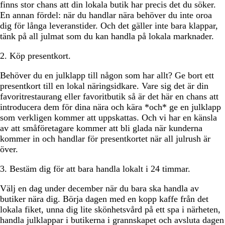
finns stor chans att din lokala butik har precis det du söker.
En annan fördel: när du handlar nära behöver du inte oroa
dig för långa leveranstider. Och det gäller inte bara klappar,
tänk på all julmat som du kan handla på lokala marknader.
2. Köp presentkort.
Behöver du en julklapp till någon som har allt? Ge bort ett
presentkort till en lokal näringsidkare. Vare sig det är din
favoritrestaurang eller favoritbutik så är det här en chans att
introducera dem för dina nära och kära *och* ge en julklapp
som verkligen kommer att uppskattas. Och vi har en känsla
av att småföretagare kommer att bli glada när kunderna
kommer in och handlar för presentkortet när all julrush är
över.
3. Bestäm dig för att bara handla lokalt i 24 timmar.
Välj en dag under december när du bara ska handla av
butiker nära dig. Börja dagen med en kopp kaffe från det
lokala fiket, unna dig lite skönhetsvård på ett spa i närheten,
handla julklappar i butikerna i grannskapet och avsluta dagen