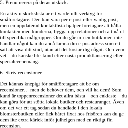
5. Prenumerera på deras utskick.
En aktiv utskickslista är ett värdefullt verktyg för
småföretagare. Den kan vara per e-post eller vanlig post,
men en uppdaterad kontaktlista hjälper företagare att hålla
kontakten med kunderna, bygga upp relationer och att nå ut
till specifika målgrupper. Om du går in i en butik men inte
handlar något kan du ändå lämna din e-postadress som ett
sätt att visa ditt stöd, utan att det kostar dig något. Och vem
vet – du kanske blir kund efter nästa produktlansering eller
specialevenemang.
6. Skriv recensioner.
Det kännas knepigt för småföretagare att be om
recensioner… men de behöver dem, och vill ha dem! Som
kund är toppenrecensioner det allra bästa – och enklaste – du
kan göra för att stötta lokala butiker och restauranger. Även
om det var ett tag sedan du handlade i den lokala
blomsterbutiken eller fick håret fixat hos frisören kan du ge
dem lite extra kärlek inför julhelgen med en riktigt fin
recension.