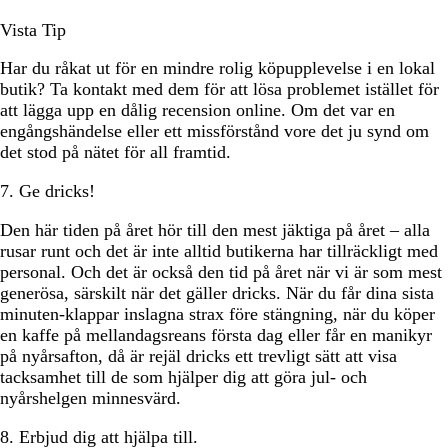
Vista Tip
Har du råkat ut för en mindre rolig köpupplevelse i en lokal
butik? Ta kontakt med dem för att lösa problemet istället för
att lägga upp en dålig recension online. Om det var en
engångshändelse eller ett missförstånd vore det ju synd om
det stod på nätet för all framtid.
7. Ge dricks!
Den här tiden på året hör till den mest jäktiga på året – alla
rusar runt och det är inte alltid butikerna har tillräckligt med
personal. Och det är också den tid på året när vi är som mest
generösa, särskilt när det gäller dricks. När du får dina sista
minuten-klappar inslagna strax före stängning, när du köper
en kaffe på mellandagsreans första dag eller får en manikyr
på nyårsafton, då är rejäl dricks ett trevligt sätt att visa
tacksamhet till de som hjälper dig att göra jul- och
nyårshelgen minnesvärd.
8. Erbjud dig att hjälpa till.