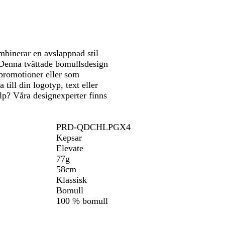
att
att
r
i
r
g
panorera
panorera
t
n
ö
e
b
d
l
å
binerar en avslappnad stil
. Denna tvättade bomullsdesign
promotioner eller som
ill din logotyp, text eller
älp? Våra designexperter finns
PRD-QDCHLPGX4
Kepsar
Elevate
77g
58cm
Klassisk
Bomull
100 % bomull