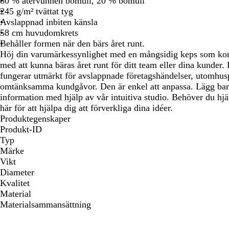
80 % återvunnen bomull, 20 % bomull
att
att
att
245 g/m² tvättat tyg
panorera
panorera
panorera
Avslappnad inbiten känsla
58 cm huvudomkrets
Behåller formen när den bärs året runt.
Höj din varumärkessynlighet med en mångsidig keps som kom
med att kunna bäras året runt för ditt team eller dina kunder
fungerar utmärkt för avslappnade företagshändelser, utomhus
omtänksamma kundgåvor. Den är enkel att anpassa. Lägg bara t
information med hjälp av vår intuitiva studio. Behöver du hj
här för att hjälpa dig att förverkliga dina idéer.
Produktegenskaper
Produkt-ID
Typ
Märke
Vikt
Diameter
Kvalitet
Material
Materialsammansättning