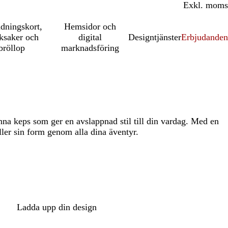
Inkl. moms
Exkl. moms
udningskort,
Hemsidor och
ksaker och
digital
Designtjänster
Erbjudanden
bröllop
marknadsföring
na keps som ger en avslappnad stil till din vardag. Med en
ler sin form genom alla dina äventyr.
Ladda upp din design