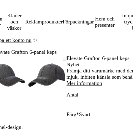
Kläder
Inbj
en
Hem och
och
Reklamprodukter
Förpackningar
tryc
r
presenter
väskor
pa ett konto nu
✨
evate Grafton 6-panel keps
Zoomningsbar
Zoomat
Använd
Klicka
Zoomningsbar
Zoomat
Använd
Klicka
Elevate Grafton 6-panel keps
bild
till
plus-
för
bild
till
plus-
för
Nyhet
minimum
och
att
minimum
och
att
Främja ditt varumärke med den
na
minustangenterna
utöka
minustangenterna
utöka
mjuk, inbiten känsla som behål
för
för
Mer information
att
att
Antal
zooma
zooma
in
in
och
och
ut
ut
Färg
*
Svart
och
och
S
M
V
B
piltangenterna
piltangenterna
v
a
i
e
nel-design.
för
för
a
r
n
i