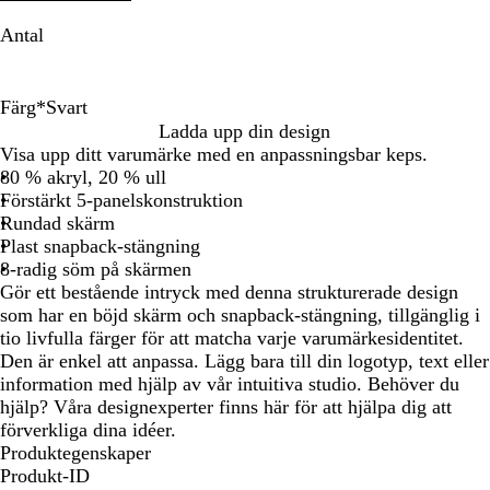
Antal
Färg
*
Svart
S
V
M
S
R
G
R
L
B
P
Ladda upp din design
v
i
a
t
ö
r
ö
j
a
r
Visa upp ditt varumärke med en anpassningsbar keps.
a
t
r
e
d
å
d
u
l
i
80 % akryl, 20 % ull
r
i
n
b
m
s
l
s
Förstärkt 5-panelskonstruktion
t
n
r
e
l
a
m
Rundad skärm
b
u
l
i
d
R
Plast snapback-stängning
l
n
e
l
B
o
8-radig söm på skärmen
å
r
a
l
s
Gör ett bestående intryck med denna strukturerade design
a
å
a
som har en böjd skärm och snapback-stängning, tillgänglig i
d
tio livfulla färger för att matcha varje varumärkesidentitet.
Den är enkel att anpassa. Lägg bara till din logotyp, text eller
information med hjälp av vår intuitiva studio. Behöver du
hjälp? Våra designexperter finns här för att hjälpa dig att
förverkliga dina idéer.
Produktegenskaper
Produkt-ID