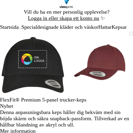
Bild
Vill du ha en mer personlig upplevelse?
1
Logga in eller skapa ett konto nu
✨
av
Startsida
Specialdesignade kläder och väskor
Hattar
Kepsar
1
...
Bild
Zoomningsbar
Zoomat
Använd
Klicka
Zoomningsbar
Zoomat
Använd
Klicka
1
bild
till
plus-
för
bild
till
plus-
för
av
minimum
och
att
minimum
och
att
2
minustangenterna
utöka
minustangenter
utöka
för
för
att
att
zooma
zooma
in
in
och
och
ut
ut
och
och
FlexFit® Premium 5-panel trucker-keps
piltangenterna
piltangenterna
Nyhet
för
för
Denna anpassningsbara keps håller dig bekväm med sin
att
att
böjda skärm och säkra snapback-passform. Tillverkad av en
panorera
panorera
hållbar blandning av akryl och ull.
Mer information