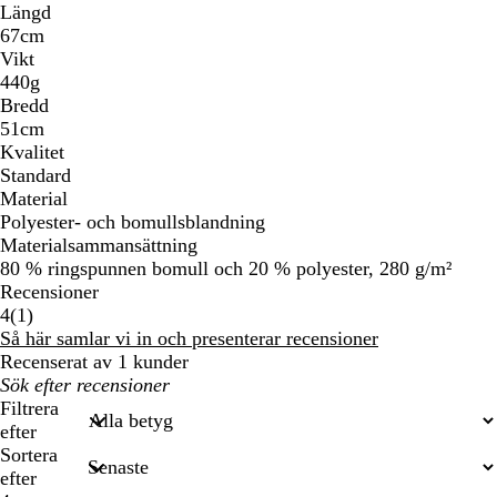
Längd
67cm
Vikt
440g
Bredd
51cm
Kvalitet
Standard
Material
Polyester- och bomullsblandning
Materialsammansättning
80 % ringspunnen bomull och 20 % polyester, 280 g/m²
Recensioner
1
4
(
1
)
recensioner
Så här samlar vi in och presenterar recensioner
Recenserat av 1 kunder
Mina
inmatade
Filtrera
sökningar
efter
Sortera
efter