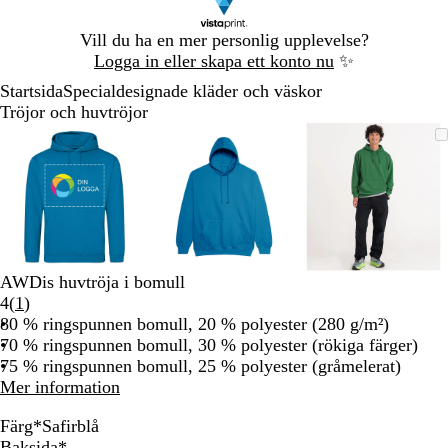
Bild
Vill du ha en mer personlig upplevelse?
1
Logga in eller skapa ett konto nu
✨
av
Startsida
Specialdesignade kläder och väskor
1
Tröjor och huvtröjor
Bild
Zoomningsbar
Zoomat
Använd
Klicka
Zoomningsbar
Zoomat
Använd
Klicka
Zoomning
Zoomat
Använd
Klicka
1
bild
till
plus-
för
bild
till
plus-
för
bild
till
plus-
för
av
minimum
och
att
minimum
och
att
minimum
och
att
3
minustangenterna
utöka
minustangenterna
utöka
minustang
utöka
för
för
för
att
att
att
zooma
zooma
zooma
in
in
in
AWDis huvtröja i bomull
och
och
och
Läs
4
(
1
)
ut
ut
ut
1
80 % ringspunnen bomull, 20 % polyester (280 g/m²)
och
och
och
recensioner
70 % ringspunnen bomull, 30 % polyester (rökiga färger)
piltangenterna
piltangenterna
piltangent
75 % ringspunnen bomull, 25 % polyester (gråmelerat)
för
för
för
Mer information
att
att
att
panorera
panorera
panorera
Färg
*
Safirblå
V
S
A
B
S
B
V
V
K
E
G
K
H
K
O
O
P
L
H
S
H
S
Baksida
*