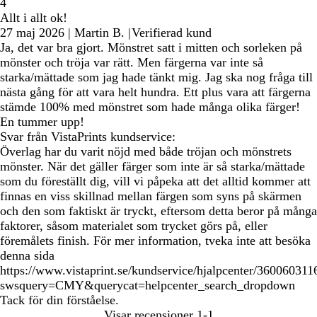
4
Allt i allt ok!
27 maj 2026
|
Martin B.
|
Verifierad kund
Ja, det var bra gjort. Mönstret satt i mitten och sorleken på
mönster och tröja var rätt. Men färgerna var inte så
starka/mättade som jag hade tänkt mig. Jag ska nog fråga till
nästa gång för att vara helt hundra. Ett plus vara att färgerna
stämde 100% med mönstret som hade många olika färger!
En tummer upp!
Svar från VistaPrints kundservice:
Överlag har du varit nöjd med både tröjan och mönstrets
mönster. När det gäller färger som inte är så starka/mättade
som du föreställt dig, vill vi påpeka att det alltid kommer att
finnas en viss skillnad mellan färgen som syns på skärmen
och den som faktiskt är tryckt, eftersom detta beror på många
faktorer, såsom materialet som trycket görs på, eller
föremålets finish. För mer information, tveka inte att besöka
denna sida
https://www.vistaprint.se/kundservice/hjalpcenter/360060311
swsquery=CMY&querycat=helpcenter_search_dropdown
Tack för din förståelse.
Visar recensioner
1-1