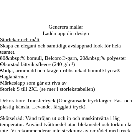
n
t
e
b
l
l
e
å
r
a
Generera mallar
d
Ladda upp din design
Storlekar och mått
Skapa en elegant och samtidigt avslappnad look för hela
teamet.
80&nbsp;% bomull, Belcoro®-garn, 20&nbsp;% polyester
Oborstad lättviktsfleece (240 g/m²)
Midja, ärmmudd och krage i ribbstickad bomull/Lycra®
Raglanärmar
Märkeslapp som går att riva av
Storlek S till 2XL (se mer i storlekstabellen)
Dekoration:
Transfertryck (Obegränsade tryckfärger. Fast och
plastig känsla. Levande, färgglatt tryck).
Skötselråd:
Vänd tröjan ut och in och maskintvätta i låg
temperatur. Använd tvättmedel utan blekmedel och torktumla
inte. Vi rekommenderar inte strykning av området med tryck.