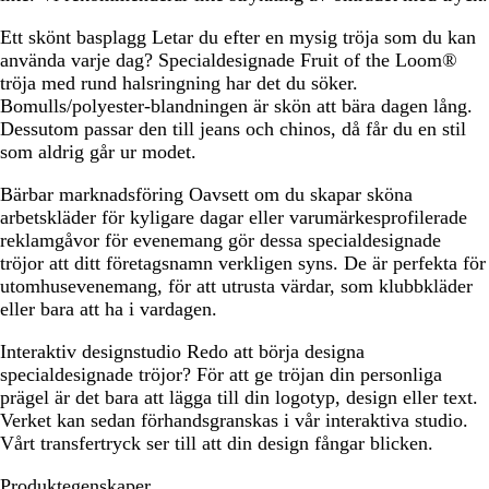
Ett skönt basplagg
Letar du efter en mysig tröja som du kan
använda varje dag? Specialdesignade Fruit of the Loom®
tröja med rund halsringning har det du söker.
Bomulls/polyester-blandningen är skön att bära dagen lång.
Dessutom passar den till jeans och chinos, då får du en stil
som aldrig går ur modet.
Bärbar marknadsföring
Oavsett om du skapar sköna
arbetskläder för kyligare dagar eller varumärkesprofilerade
reklamgåvor för evenemang gör dessa specialdesignade
tröjor att ditt företagsnamn verkligen syns. De är perfekta för
utomhusevenemang, för att utrusta värdar, som klubbkläder
eller bara att ha i vardagen.
Interaktiv designstudio
Redo att börja designa
specialdesignade tröjor? För att ge tröjan din personliga
prägel är det bara att lägga till din logotyp, design eller text.
Verket kan sedan förhandsgranskas i vår interaktiva studio.
Vårt transfertryck ser till att din design fångar blicken.
Produktegenskaper