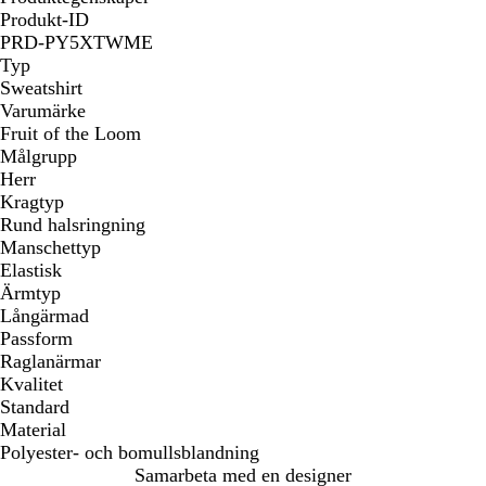
Produkt-ID
PRD-PY5XTWME
Typ
Sweatshirt
Varumärke
Fruit of the Loom
Målgrupp
Herr
Kragtyp
Rund halsringning
Manschettyp
Elastisk
Ärmtyp
Långärmad
Passform
Raglanärmar
Kvalitet
Standard
Material
Polyester- och bomullsblandning
Samarbeta med en designer