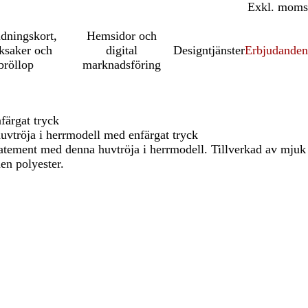
Inkl. moms
Exkl. moms
udningskort,
Hemsidor och
ksaker och
digital
Designtjänster
Erbjudanden
bröllop
marknadsföring
färgat tryck
uvtröja i herrmodell med enfärgat tryck
tatement med denna huvtröja i herrmodell. Tillverkad av mjuk
en polyester.
t