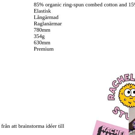
t
85% organic ring-spun combed cotton and 15%
Elastisk
Långärmad
Raglanärmar
780mm
354g
630mm
Premium
rån att brainstorma idéer till