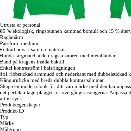
att
panorera
Utrusta er personal.
85 % ekologisk, ringspunnen kammad bomull och 15 % återv
Raglanärm
Passform medium
Fodrad huva i samma material
Runda färgmatchande dragskosnören med metalländar
Band på kragens insida baktill
Enkel kontrastsöm i halsringningen
1x1 ribbstickad ärmmudd och nederkant med dubbelstickad 
Känguruficka med breda dubbla kontrastsömmar
Skapa en modern look för ditt varumärke med den här anpass
det perfekta lagerplagget för övergångssäsongerna. Anpassa 
att ni syns.
Produktegenskaper
Produkt-ID
Typ
Märke
Målgrupp