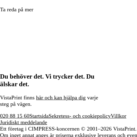
Ta reda på mer
Du behöver det. Vi trycker det. Du
älskar det.
VistaPrint finns
här och kan hjälpa dig
varje
steg på vägen.
020 88 15 60
Startsida
Sekretess- och cookiepolicy
Villkor
Juridiskt meddelande
Ett företag i CIMPRESS-koncernen
© 2001–2026 VistaPrint.
Om inget annat anges är priserna exklusive leverans och eventu