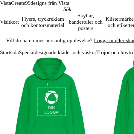
VistaCreate
99designs från Vista
Skyltar,
Flyers, tryckreklam
Klistermärk
Visitkort
banderoller och
och kontorsmaterial
och etikette
posters
Bild
Vill du ha en mer personlig upplevelse?
Logga in eller ska
1
av
Startsida
Specialdesignade kläder och väskor
Tröjor och huvtrö
1
Bild
Zoomningsbar
Zoomat
Använd
Klicka
1
bild
till
plus-
för
av
minimum
och
att
2
minustangenterna
utöka
för
att
zooma
in
och
ut
och
piltangenterna
för