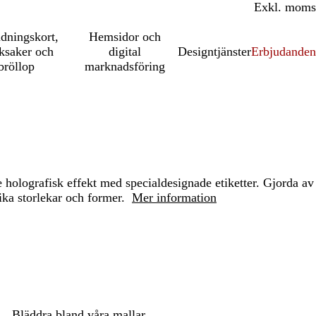
Inkl. moms
Exkl. moms
udningskort,
Hemsidor och
ksaker och
digital
Designtjänster
Erbjudanden
bröllop
marknadsföring
 holografisk effekt med specialdesignade etiketter. Gjorda av
lika storlekar och former.
Mer information
Loading
options
Bläddra bland våra mallar