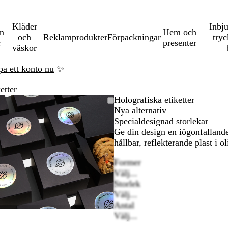
Kläder
Inbj
en
Hem och
och
Reklamprodukter
Förpackningar
tryc
r
presenter
väskor
pa ett konto nu
✨
etter
Zoomningsbar
Zoomat
Använd
Klicka
Holografiska etiketter
bild
till
plus-
för
Nya alternativ
minimum
och
att
Specialdesignad storlekar
na
minustangenterna
utöka
Ge din design en iögonfallande
för
hållbar, reflekterande plast i o
att
Former
zooma
Välj...
in
Storlek
och
Välj...
ut
Antal
och
Välj...
piltangenterna
för