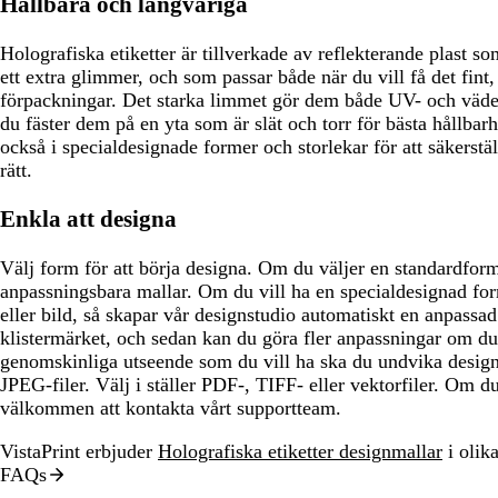
Hållbara och långvariga
Holografiska etiketter är tillverkade av reflekterande plast so
ett extra glimmer, och som passar både när du vill få det fint,
förpackningar. Det starka limmet gör dem både UV- och väderb
du fäster dem på en yta som är slät och torr för bästa hållbarh
också i specialdesignade former och storlekar för att säkerställa
rätt.
Enkla att designa
Välj form för att börja designa. Om du väljer en standardform
anpassningsbara mallar. Om du vill ha en specialdesignad fo
eller bild, så skapar vår designstudio automatiskt en anpassad
klistermärket, och sedan kan du göra fler anpassningar om du v
genomskinliga utseende som du vill ha ska du undvika desig
JPEG-filer. Välj i ställer PDF-, TIFF- eller vektorfiler. Om d
välkommen att kontakta vårt supportteam.
VistaPrint erbjuder
Holografiska etiketter designmallar
i olika
FAQs