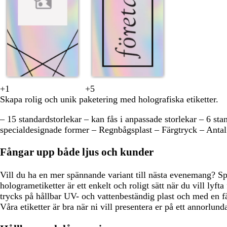
g
a
d
+
1
+
5
s
s
s
m
m
s
m
m
s
m
Skapa rolig och unik paketering med holografiska etiketter.
v
v
k
ö
ö
v
ö
ö
k
ö
a
a
o
r
r
a
r
r
o
r
– 15 standardstorlekar – kan fås i anpassade storlekar – 6 st
r
r
g
k
k
r
k
k
g
k
specialdesignade former – Regnbågsplast – Färgtryck – Antal 
t
t
s
b
l
t
b
g
s
l
g
l
i
l
r
g
i
Fångar upp både ljus och kunder
r
å
l
å
å
r
l
ö
a
ö
a
Vill du ha en mer spännande variant till nästa evenemang? S
n
n
hologrametiketter är ett enkelt och roligt sätt när du vill lyft
trycks på hållbar UV- och vattenbeständig plast och med en fä
Våra etiketter är bra när ni vill presentera er på ett annorlunda