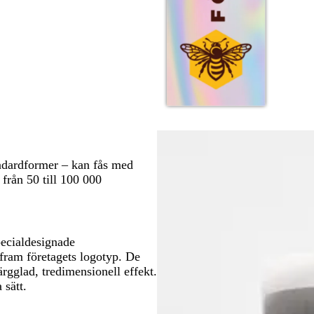
g
n
a
d
m
ö
r
andardformer – kan fås med
k
från 50 till 100 000
b
r
u
n
pecialdesignade
a fram företagets logotyp. De
rgglad, tredimensionell effekt.
 sätt.