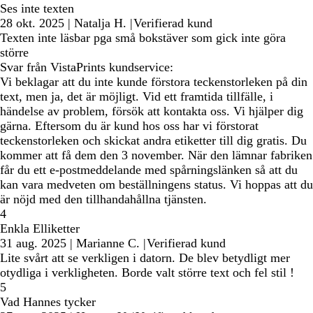
Ses inte texten
28 okt. 2025
|
Natalja H.
|
Verifierad kund
Texten inte läsbar pga små bokstäver som gick inte göra
större
Svar från VistaPrints kundservice:
Vi beklagar att du inte kunde förstora teckenstorleken på din
text, men ja, det är möjligt. Vid ett framtida tillfälle, i
händelse av problem, försök att kontakta oss. Vi hjälper dig
gärna. Eftersom du är kund hos oss har vi förstorat
teckenstorleken och skickat andra etiketter till dig gratis. Du
kommer att få dem den 3 november. När den lämnar fabriken
får du ett e-postmeddelande med spårningslänken så att du
kan vara medveten om beställningens status. Vi hoppas att du
är nöjd med den tillhandahållna tjänsten.
4
Enkla Elliketter
31 aug. 2025
|
Marianne C.
|
Verifierad kund
Lite svårt att se verkligen i datorn. De blev betydligt mer
otydliga i verkligheten. Borde valt större text och fel stil !
5
Vad Hannes tycker