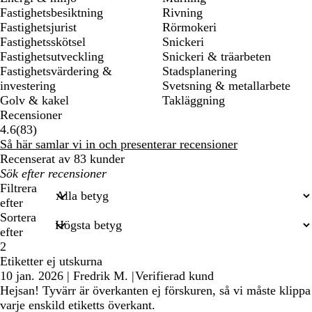
Fastighetsbesiktning
Rivning
Fastighetsjurist
Rörmokeri
Fastighetsskötsel
Snickeri
Fastighetsutveckling
Snickeri & träarbeten
Fastighetsvärdering &
Stadsplanering
investering
Svetsning & metallarbete
Golv & kakel
Takläggning
Recensioner
83
4.6
(
83
)
recensioner
Så här samlar vi in och presenterar recensioner
Recenserat av 83 kunder
Mina
inmatade
Filtrera
sökningar
efter
Sortera
efter
2
Etiketter ej utskurna
10 jan. 2026
|
Fredrik M.
|
Verifierad kund
Hejsan! Tyvärr är överkanten ej förskuren, så vi måste klippa
varje enskild etiketts överkant.