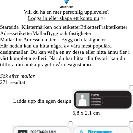
Bild
Vill du ha en mer personlig upplevelse?
1
Logga in eller skapa ett konto nu
✨
av
Startsida
Klistermärken och etiketter
Etiketter
Fraktetiketter
1
...
Adressetiketter
Mallar
Bygg och fastigheter
Mallar för Adressetiketter – Bygg och fastigheter
Här nedan kan du hitta några av våra mest populära
designmallar. Du kan välja en av dessa eller hitta ännu fler i
vårt kompletta galleri. När du har hittat din favorit kan du
tillföra din unika prägel i vår designstudio.
Sök efter mallar
271 resultat
Filter
Ladda upp din egen design
s
m
m
m
o
6,8 x 2,1 cm
v
a
ö
ö
l
a
g
r
r
i
r
e
k
k
v