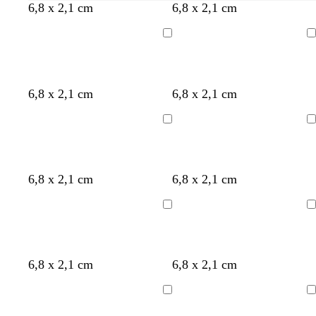
s
s
s
k
6,8 x 2,1 cm
6,8 x 2,1 cm
v
k
v
r
a
o
a
ä
Laddar
Laddar
r
g
r
m
t
s
t
g
o
o
b
b
6,8 x 2,1 cm
6,8 x 2,1 cm
r
r
l
l
e
ö
a
i
å
i
n
Laddar
Laddar
n
v
g
g
g
g
r
e
e
r
ö
g
o
s
b
6,8 x 2,1 cm
6,8 x 2,1 cm
ö
n
r
l
y
e
n
å
i
r
i
Laddar
Laddar
v
e
g
g
n
e
r
6,8 x 2,1 cm
6,8 x 2,1 cm
ö
n
Laddar
Laddar