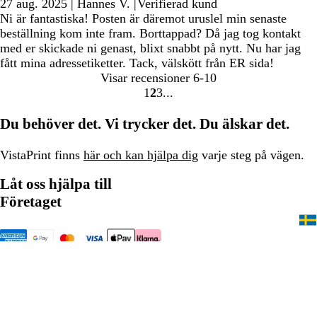
27 aug. 2025
|
Hannes V.
|
Verifierad kund
Ni är fantastiska! Posten är däremot uruslel min senaste
beställning kom inte fram. Borttappad? Då jag tog kontakt
med er skickade ni genast, blixt snabbt på nytt. Nu har jag
fått mina adressetiketter. Tack, välskött från ER sida!
Visar recensioner
6-10
1
2
3
Gå
Gå
Gå
till
till
till
Du behöver det. Vi trycker det. Du älskar det.
sidan
sidan
sidan
VistaPrint finns
här och kan hjälpa dig
varje steg på vägen.
Låt oss hjälpa till
Företaget
020 88 15 60
Startsida
Sekretess- och cookiepolicy
Villkor
Juridiskt meddelande
Ett företag i CIMPRESS-koncernen
© 2001–2026 VistaPrint.
Med ensamrätt.
Om inget annat anges är priserna exklusive leverans och