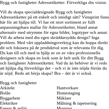
Bygg och fastigheter Adressetiketter: Förverkliga din vision.
Vill du skapa specialdesignade Bygg och fastigheter
Adressetiketter på ett enkelt och smidigt sätt? Vistaprint finns
här för att hjälpa till. Vi har ett stort sortiment av fullt
anpassningsbara mallar för Adressetiketter, bland annat
alternativ med utrymme för egna bilder, logotyper och annat.
Vill du arbeta med din egen skräddarsydda design? Inga
problem. Med vårt uppladdningsverktyg kan du hoppa direkt
dit och fokusera på de produktval som är relevanta för dig.
Du kan till och med ta hjälp av en av våra professionella
designers och skapa en look som är helt unik för ditt Bygg
och fastigheter Adressetiketter. Vad du än behöver är vi redo
att hjälpa dig förverkliga det – och vi är inte nöjda förrän du
är nöjd. Redo att börja skapa? Bra – det är vi också.
Bygg och fastigheter
Arkitekt
Hantverkare
Bolån
Homestaging
Byggarbete
Mäklare
Elektriker
Målning & tapetsering
Energi & miljö
Murning