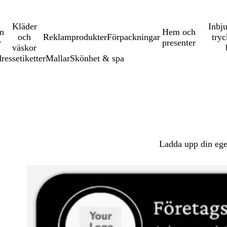
Kläder
Inbj
en
Hem och
och
Reklamprodukter
Förpackningar
tryc
r
presenter
väskor
ressetiketter
Mallar
Skönhet & spa
Ladda upp din ege