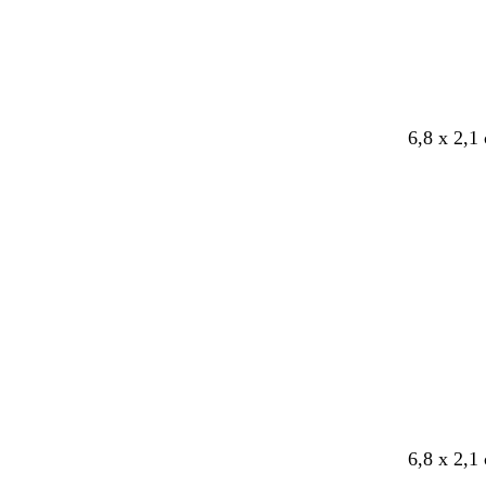
6,8 x 2,1
Laddar
k
l
k
6,8 x 2,1
r
j
r