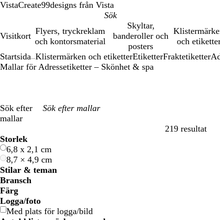
VistaCreate
99designs från Vista
Skyltar,
Flyers, tryckreklam
Klistermärk
Visitkort
banderoller och
och kontorsmaterial
och etikette
posters
Startsida
Klistermärken och etiketter
Etiketter
Fraktetiketter
Ad
...
Mallar för Adressetiketter – Skönhet & spa
Sök efter
mallar
219 resultat
Filter
Storlek
6,8 x 2,1 cm
8,7 × 4,9 cm
Stilar & teman
Bransch
Färg
B
B
G
G
G
G
o
o
R
R
G
G
V
V
S
S
B
B
K
K
L
L
R
R
Logga/foto
l
l
r
r
u
u
r
r
ö
ö
r
r
i
i
v
v
r
r
r
r
i
i
o
o
Med plats för logga/bild