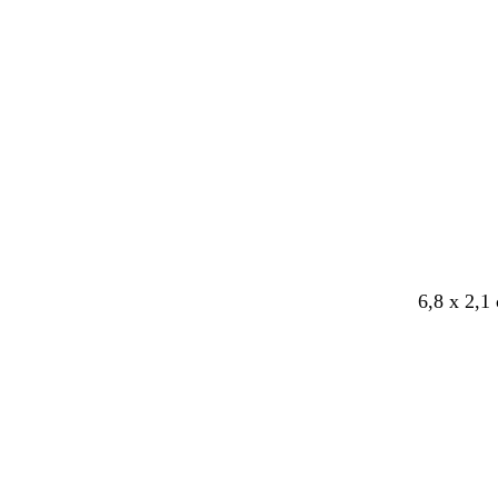
ä
u
ä
Laddar
m
s
m
g
r
å
6,8 x 2,1
Laddar