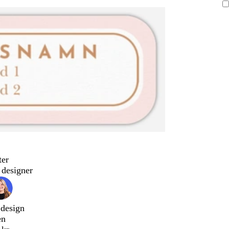
ter
designer
 design
en