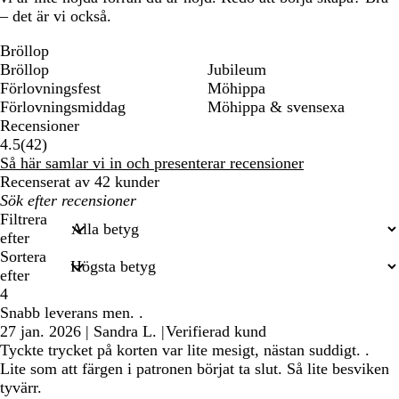
– det är vi också.
Bröllop
Bröllop
Jubileum
Förlovningsfest
Möhippa
Förlovningsmiddag
Möhippa & svensexa
Recensioner
42
4.5
(
42
)
recensioner
Så här samlar vi in och presenterar recensioner
Recenserat av 42 kunder
Mina
inmatade
Filtrera
sökningar
efter
Sortera
efter
4
Snabb leverans men. .
27 jan. 2026
|
Sandra L.
|
Verifierad kund
Tyckte trycket på korten var lite mesigt, nästan suddigt. .
Lite som att färgen i patronen börjat ta slut. Så lite besviken
tyvärr.