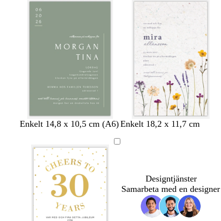
m
m
s
l
b
l
v
Enkelt 14,8 x 10,5 cm (A6)
Enkelt 18,2 x 11,7 cm
t
j
r
j
i
å
u
u
u
t
l
s
n
s
b
r
l
o
Designtjänster
å
s
Samarbeta med en designer
a