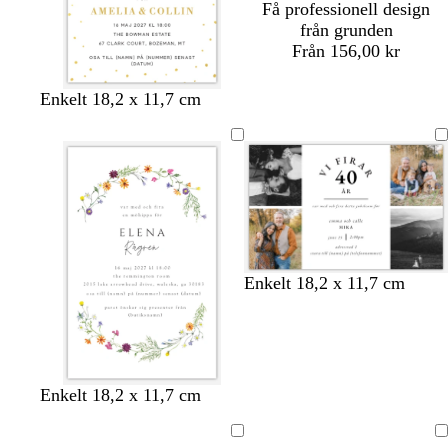
Få professionell design
från grunden
Från 156,00 kr
v
s
Enkelt 18,2 x 11,7 cm
i
v
t
a
r
t
v
s
k
o
m
v
Enkelt 18,2 x 11,7 cm
i
v
r
l
ö
i
t
a
ä
i
r
n
r
m
v
k
r
t
g
b
ö
r
l
d
v
k
v
l
k
Enkelt 18,2 x 11,7 cm
ö
å
i
r
i
j
r
n
t
ä
t
u
ä
Laddar
Laddar