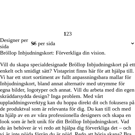
1
2
3
Sida
Sida
Sida
Designer per
1
2
3
sida
Bröllop Inbjudningskort: Förverkliga din vision.
Vill du skapa specialdesignade Bröllop Inbjudningskort på ett
enkelt och smidigt sätt? Vistaprint finns här för att hjälpa till.
Vi har ett stort sortiment av fullt anpassningsbara mallar för
Inbjudningskort, bland annat alternativ med utrymme för
egna bilder, logotyper och annat. Vill du arbeta med din egen
skräddarsydda design? Inga problem. Med vårt
uppladdningsverktyg kan du hoppa direkt dit och fokusera på
de produktval som är relevanta för dig. Du kan till och med
ta hjälp av en av våra professionella designers och skapa en
look som är helt unik för ditt Bröllop Inbjudningskort. Vad
du än behöver är vi redo att hjälpa dig förverkliga det – och
vi är inte nöjda förrän du är nöjd. Redo att börja skapa? Bra