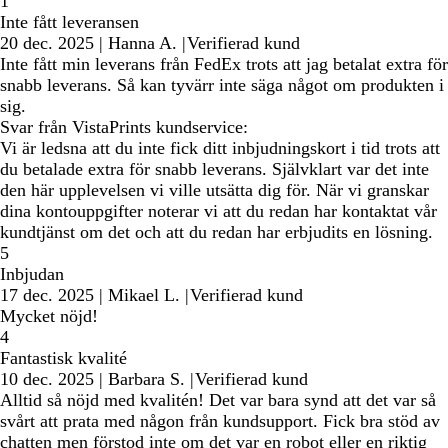
1
Inte fått leveransen
20 dec. 2025
|
Hanna A.
|
Verifierad kund
Inte fått min leverans från FedEx trots att jag betalat extra för
snabb leverans. Så kan tyvärr inte säga något om produkten i
sig.
Svar från VistaPrints kundservice:
Vi är ledsna att du inte fick ditt inbjudningskort i tid trots att
du betalade extra för snabb leverans. Självklart var det inte
den här upplevelsen vi ville utsätta dig för. När vi granskar
dina kontouppgifter noterar vi att du redan har kontaktat vår
kundtjänst om det och att du redan har erbjudits en lösning.
5
Inbjudan
17 dec. 2025
|
Mikael L.
|
Verifierad kund
Mycket nöjd!
4
Fantastisk kvalité
10 dec. 2025
|
Barbara S.
|
Verifierad kund
Alltid så nöjd med kvalitén! Det var bara synd att det var så
svårt att prata med någon från kundsupport. Fick bra stöd av
chatten men förstod inte om det var en robot eller en riktig