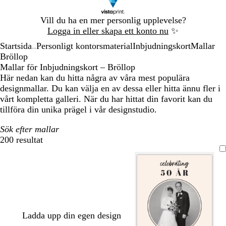
Bild
Vill du ha en mer personlig upplevelse?
1
Logga in eller skapa ett konto nu
✨
av
Startsida
Personligt kontorsmaterial
Inbjudningskort
Mallar
1
...
Bröllop
Mallar för Inbjudningskort – Bröllop
Här nedan kan du hitta några av våra mest populära
designmallar. Du kan välja en av dessa eller hitta ännu fler i
vårt kompletta galleri. När du har hittat din favorit kan du
tillföra din unika prägel i vår designstudio.
Sök efter mallar
200 resultat
Filter
Ladda upp din egen design