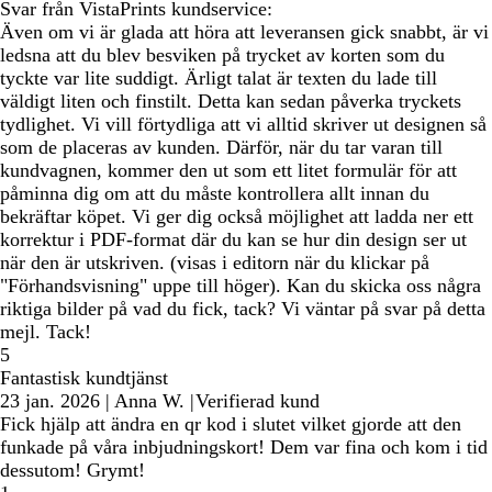
Svar från VistaPrints kundservice:
Även om vi är glada att höra att leveransen gick snabbt, är vi
ledsna att du blev besviken på trycket av korten som du
tyckte var lite suddigt. Ärligt talat är texten du lade till
väldigt liten och finstilt. Detta kan sedan påverka tryckets
tydlighet. Vi vill förtydliga att vi alltid skriver ut designen så
som de placeras av kunden. Därför, när du tar varan till
kundvagnen, kommer den ut som ett litet formulär för att
påminna dig om att du måste kontrollera allt innan du
bekräftar köpet. Vi ger dig också möjlighet att ladda ner ett
korrektur i PDF-format där du kan se hur din design ser ut
när den är utskriven. (visas i editorn när du klickar på
"Förhandsvisning" uppe till höger). Kan du skicka oss några
riktiga bilder på vad du fick, tack? Vi väntar på svar på detta
mejl. Tack!
5
Fantastisk kundtjänst
23 jan. 2026
|
Anna W.
|
Verifierad kund
Fick hjälp att ändra en qr kod i slutet vilket gjorde att den
funkade på våra inbjudningskort! Dem var fina och kom i tid
dessutom! Grymt!