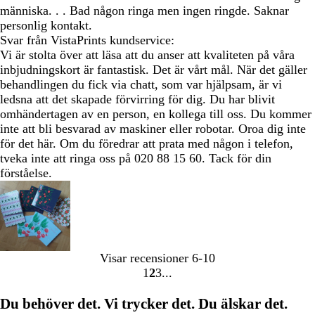
människa. . . Bad någon ringa men ingen ringde. Saknar
personlig kontakt.
Svar från VistaPrints kundservice:
Vi är stolta över att läsa att du anser att kvaliteten på våra
inbjudningskort är fantastisk. Det är vårt mål. När det gäller
behandlingen du fick via chatt, som var hjälpsam, är vi
ledsna att det skapade förvirring för dig. Du har blivit
omhändertagen av en person, en kollega till oss. Du kommer
inte att bli besvarad av maskiner eller robotar. Oroa dig inte
för det här. Om du föredrar att prata med någon i telefon,
tveka inte att ringa oss på 020 88 15 60. Tack för din
förståelse.
Visar recensioner
6-10
1
2
3
Gå
Gå
Gå
till
till
till
Du behöver det. Vi trycker det. Du älskar det.
sidan
sidan
sidan