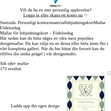
Bild
Vill du ha en mer personlig upplevelse?
1
Logga in eller skapa ett konto nu
✨
av
Startsida
Personligt kontorsmaterial
Inbjudningskort
Mallar
1
...
Födelsedag
Mallar för Inbjudningskort – Födelsedag
Här nedan kan du hitta några av våra mest populära
designmallar. Du kan välja en av dessa eller hitta ännu fler i
vårt kompletta galleri. När du har hittat din favorit kan du
tillföra din unika prägel i vår designstudio.
Sök efter mallar
173 resultat
Filter
Ladda upp din egen design