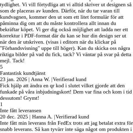
tydlighet. Vi vill förtydliga att vi alltid skriver ut designen så
som de placeras av kunden. Därför, när du tar varan till
kundvagnen, kommer den ut som ett litet formulär för att
påminna dig om att du måste kontrollera allt innan du
bekräftar köpet. Vi ger dig också möjlighet att ladda ner ett
korrektur i PDF-format där du kan se hur din design ser ut
när den är utskriven. (visas i editorn när du klickar på
"Förhandsvisning" uppe till höger). Kan du skicka oss några
riktiga bilder på vad du fick, tack? Vi väntar på svar på detta
mejl. Tack!
5
Fantastisk kundtjänst
23 jan. 2026
|
Anna W.
|
Verifierad kund
Fick hjälp att ändra en qr kod i slutet vilket gjorde att den
funkade på våra inbjudningskort! Dem var fina och kom i tid
dessutom! Grymt!
1
Inte fått leveransen
20 dec. 2025
|
Hanna A.
|
Verifierad kund
Inte fått min leverans från FedEx trots att jag betalat extra för
snabb leverans. Så kan tyvärr inte säga något om produkten i