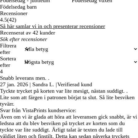
Födelsedag - jubileum
Födelsedag vuxen
Födelsedag barn
Recensioner
42
4.5
(
42
)
recensioner
Så här samlar vi in och presenterar recensioner
Recenserat av 42 kunder
Mina
inmatade
Filtrera
sökningar
efter
Sortera
efter
4
Snabb leverans men. .
27 jan. 2026
|
Sandra L.
|
Verifierad kund
Tyckte trycket på korten var lite mesigt, nästan suddigt. .
Lite som att färgen i patronen börjat ta slut. Så lite besviken
tyvärr.
Svar från VistaPrints kundservice:
Även om vi är glada att höra att leveransen gick snabbt, är vi
ledsna att du blev besviken på trycket av korten som du
tyckte var lite suddigt. Ärligt talat är texten du lade till
väldigt liten och finstilt. Detta kan sedan påverka tryckets