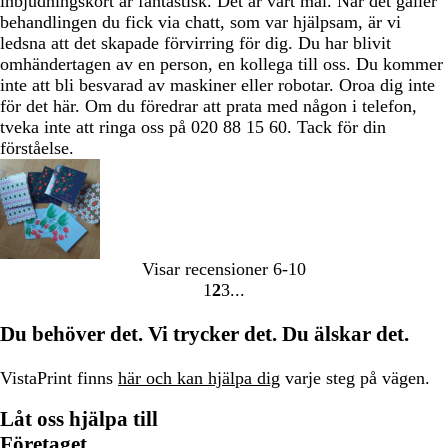
inbjudningskort är fantastisk. Det är vårt mål. När det gäller
behandlingen du fick via chatt, som var hjälpsam, är vi
ledsna att det skapade förvirring för dig. Du har blivit
omhändertagen av en person, en kollega till oss. Du kommer
inte att bli besvarad av maskiner eller robotar. Oroa dig inte
för det här. Om du föredrar att prata med någon i telefon,
tveka inte att ringa oss på 020 88 15 60. Tack för din
förståelse.
Visar recensioner
6-10
1
2
3
Gå
Gå
Gå
till
till
till
Du behöver det. Vi trycker det. Du älskar det.
sidan
sidan
sidan
VistaPrint finns
här och kan hjälpa dig
varje steg på vägen.
Låt oss hjälpa till
Företaget