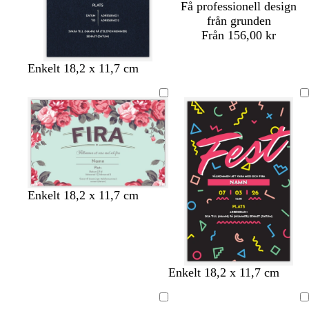
Få professionell design
från grunden
Från 156,00 kr
Enkelt 18,2 x 11,7 cm
s
m
g
m
Enkelt 18,2 x 11,7 cm
j
ö
r
ö
ö
r
å
r
s
k
k
k
l
g
u
i
r
s
t
v
Enkelt 18,2 x 11,7 cm
m
l
å
v
u
i
s
a
a
r
t
Laddar
Laddar