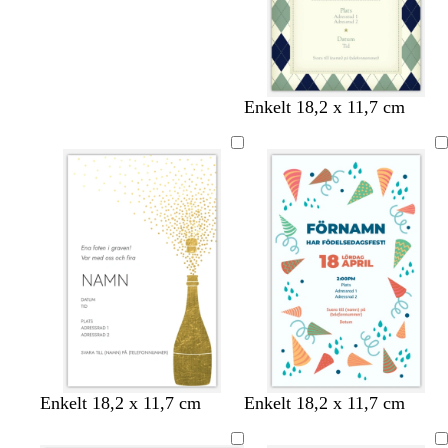
k
k
k
Enkelt 18,2 x 11,7 cm
r
r
r
ä
ä
ä
m
m
m
v
s
m
v
b
l
b
Enkelt 18,2 x 11,7 cm
Enkelt 18,2 x 11,7 cm
i
v
ö
i
e
j
l
t
a
r
t
i
u
å