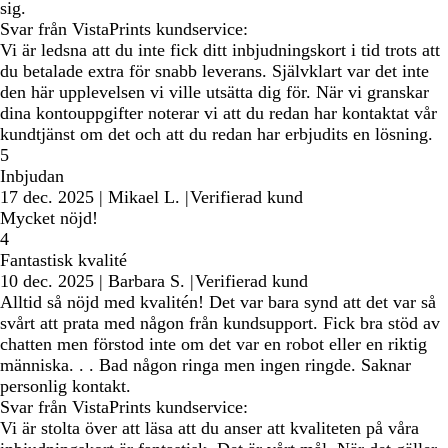
sig.
Svar från VistaPrints kundservice:
Vi är ledsna att du inte fick ditt inbjudningskort i tid trots att
du betalade extra för snabb leverans. Självklart var det inte
den här upplevelsen vi ville utsätta dig för. När vi granskar
dina kontouppgifter noterar vi att du redan har kontaktat vår
kundtjänst om det och att du redan har erbjudits en lösning.
5
Inbjudan
17 dec. 2025
|
Mikael L.
|
Verifierad kund
Mycket nöjd!
4
Fantastisk kvalité
10 dec. 2025
|
Barbara S.
|
Verifierad kund
Alltid så nöjd med kvalitén! Det var bara synd att det var så
svårt att prata med någon från kundsupport. Fick bra stöd av
chatten men förstod inte om det var en robot eller en riktig
människa. . . Bad någon ringa men ingen ringde. Saknar
personlig kontakt.
Svar från VistaPrints kundservice:
Vi är stolta över att läsa att du anser att kvaliteten på våra