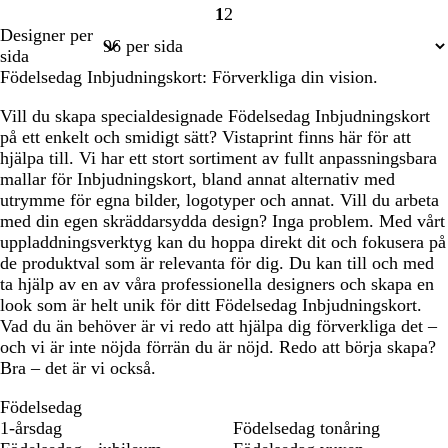
1
2
Sida
Sida
Designer per
1
2
sida
Födelsedag Inbjudningskort: Förverkliga din vision.
Vill du skapa specialdesignade Födelsedag Inbjudningskort
på ett enkelt och smidigt sätt? Vistaprint finns här för att
hjälpa till. Vi har ett stort sortiment av fullt anpassningsbara
mallar för Inbjudningskort, bland annat alternativ med
utrymme för egna bilder, logotyper och annat. Vill du arbeta
med din egen skräddarsydda design? Inga problem. Med vårt
uppladdningsverktyg kan du hoppa direkt dit och fokusera på
de produktval som är relevanta för dig. Du kan till och med
ta hjälp av en av våra professionella designers och skapa en
look som är helt unik för ditt Födelsedag Inbjudningskort.
Vad du än behöver är vi redo att hjälpa dig förverkliga det –
och vi är inte nöjda förrän du är nöjd. Redo att börja skapa?
Bra – det är vi också.
Födelsedag
1-årsdag
Födelsedag tonåring