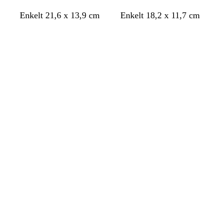
l
v
s
v
s
s
Enkelt 21,6 x 13,9 cm
Enkelt 18,2 x 11,7 cm
j
i
v
i
v
v
Laddar
Laddar
u
t
a
t
a
a
s
r
r
r
r
t
t
t
o
s
a