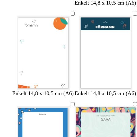
s
b
b
r
g
Enkelt 14,8 x 10,5 cm (A6)
v
l
l
ö
u
a
å
å
d
l
r
t
m
m
l
r
s
t
Enkelt 14,8 x 10,5 cm (A6)
Enkelt 14,8 x 10,5 cm (A6)
ö
a
j
o
m
u
r
g
u
s
a
r
k
e
s
a
r
k
g
n
g
a
o
r
t
r
g
s
å
a
å
d