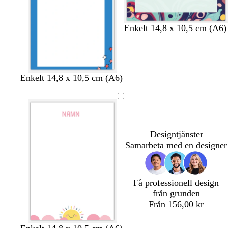
Enkelt 14,8 x 10,5 cm (A6)
v
v
v
v
v
v
v
v
v
v
Enkelt 14,8 x 10,5 cm (A6)
i
i
i
i
i
i
i
i
i
i
t
t
t
t
t
t
t
t
t
t
Designtjänster
Samarbeta med en designer
Få professionell design
från grunden
Från 156,00 kr