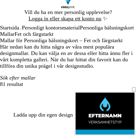
Bild
Vill du ha en mer personlig upplevelse?
1
Logga in eller skapa ett konto nu
✨
av
Startsida
Personligt kontorsmaterial
Personliga hälsningskort
1
...
Mallar
Fet och färgstarkt
Mallar för Personliga hälsningskort – Fet och färgstarkt
Här nedan kan du hitta några av våra mest populära
designmallar. Du kan välja en av dessa eller hitta ännu fler i
vårt kompletta galleri. När du har hittat din favorit kan du
tillföra din unika prägel i vår designstudio.
Sök efter mallar
81 resultat
Filter
Ladda upp din egen design