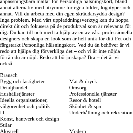
anpassningsbara mallar för Personliga hälsningskort, bland
annat alternativ med utrymme för egna bilder, logotyper och
annat. Vill du arbeta med din egen skräddarsydda design?
Inga problem. Med vårt uppladdningsverktyg kan du hoppa
direkt dit och fokusera på de produktval som är relevanta för
dig. Du kan till och med ta hjälp av en av våra professionella
designers och skapa en look som är helt unik för ditt Fet och
färgstarkt Personliga hälsningskort. Vad du än behöver är vi
redo att hjälpa dig förverkliga det – och vi är inte nöjda
förrän du är nöjd. Redo att börja skapa? Bra – det är vi
också.
Bransch
Bygg och fastigheter
Mat & dryck
Detaljhandel
Omsorg
Hushållstjänster
Professionella tjänster
Ideella organisationer,
Resor & hotell
välgörenhet och politik
Skönhet & spa
IT
Underhållning och rekreation
Konst, hantverk och design
Stilar
Akvarell
Modern