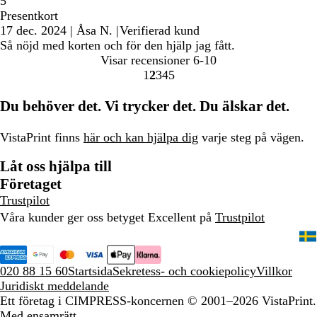
5
Presentkort
17 dec. 2024
|
Åsa N.
|
Verifierad kund
Så nöjd med korten och för den hjälp jag fått.
Visar recensioner
6-10
1
2
3
4
5
gå
gå
gå
gå
gå
till
till
till
till
till
Du behöver det. Vi trycker det. Du älskar det.
sidan
sidan
sidan
sidan
sidan
1
2
3
4
5
VistaPrint finns
här och kan hjälpa dig
varje steg på vägen.
Låt oss hjälpa till
Företaget
Trustpilot
Våra kunder ger oss betyget Excellent på
Trustpilot
020 88 15 60
Startsida
Sekretess- och cookiepolicy
Villkor
Juridiskt meddelande
Ett företag i CIMPRESS-koncernen
© 2001–2026 VistaPrint.
Med ensamrätt.