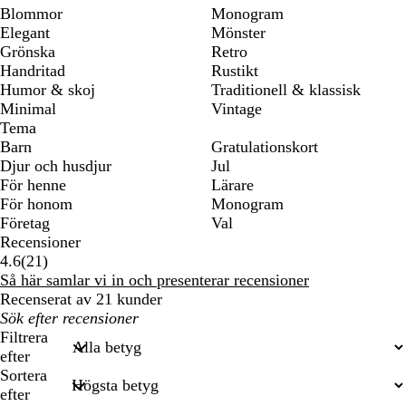
Blommor
Monogram
Elegant
Mönster
Grönska
Retro
Handritad
Rustikt
Humor & skoj
Traditionell & klassisk
Minimal
Vintage
Tema
Barn
Gratulationskort
Djur och husdjur
Jul
För henne
Lärare
För honom
Monogram
Företag
Val
Recensioner
21
4.6
(
21
)
recensioner
Så här samlar vi in och presenterar recensioner
Recenserat av 21 kunder
Mina
inmatade
Filtrera
sökningar
efter
Sortera
efter