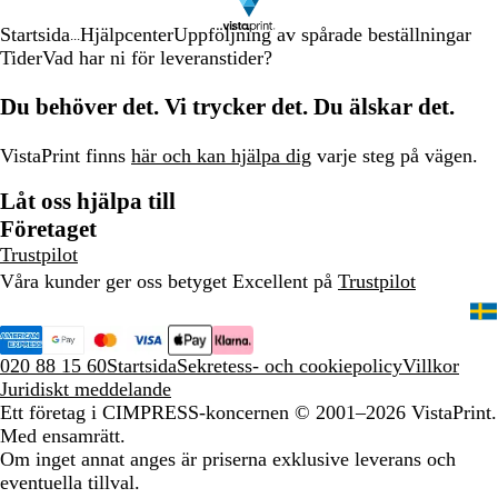
Startsida
Hjälpcenter
Uppföljning av spårade beställningar
...
Tider
Vad har ni för leveranstider?
Du behöver det. Vi trycker det. Du älskar det.
VistaPrint finns
här och kan hjälpa dig
varje steg på vägen.
Låt oss hjälpa till
Företaget
Trustpilot
Våra kunder ger oss betyget Excellent på
Trustpilot
020 88 15 60
Startsida
Sekretess- och cookiepolicy
Villkor
Juridiskt meddelande
Ett företag i CIMPRESS-koncernen
© 2001–2026 VistaPrint.
Med ensamrätt.
Om inget annat anges är priserna exklusive leverans och
eventuella tillval.