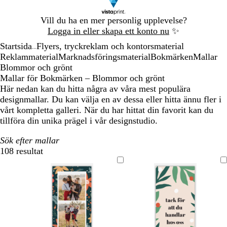
Bild
Vill du ha en mer personlig upplevelse?
1
Logga in eller skapa ett konto nu
✨
av
Startsida
Flyers, tryckreklam och kontorsmaterial
1
...
Reklammaterial
Marknadsföringsmaterial
Bokmärken
Mallar
Blommor och grönt
Mallar för Bokmärken – Blommor och grönt
Här nedan kan du hitta några av våra mest populära
designmallar. Du kan välja en av dessa eller hitta ännu fler i
vårt kompletta galleri. När du har hittat din favorit kan du
tillföra din unika prägel i vår designstudio.
Sök efter mallar
108 resultat
Filter