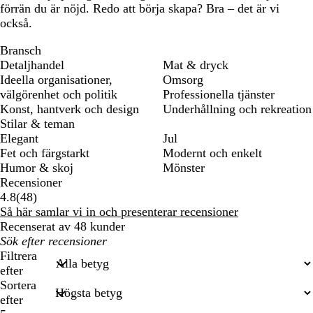
förrän du är nöjd. Redo att börja skapa? Bra – det är vi
också.
Bransch
Detaljhandel
Mat & dryck
Ideella organisationer,
Omsorg
välgörenhet och politik
Professionella tjänster
Konst, hantverk och design
Underhållning och rekreation
Stilar & teman
Elegant
Jul
Fet och färgstarkt
Modernt och enkelt
Humor & skoj
Mönster
Recensioner
48
4.8
(
48
)
recensioner
Så här samlar vi in och presenterar recensioner
Recenserat av 48 kunder
Mina
inmatade
Filtrera
sökningar
efter
Sortera
efter