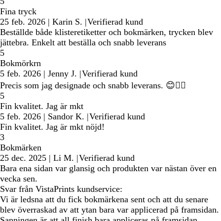
5
Fina tryck
25 feb. 2026
|
Karin S.
|
Verifierad kund
Beställde både klisteretiketter och bokmärken, trycken blev
jättebra. Enkelt att beställa och snabb leverans
5
Bokmörkrn
5 feb. 2026
|
Jenny J.
|
Verifierad kund
Precis som jag designade och snabb leverans. 😊👍🏼
5
Fin kvalitet. Jag är mkt
5 feb. 2026
|
Sandor K.
|
Verifierad kund
Fin kvalitet. Jag är mkt nöjd!
3
Bokmärken
25 dec. 2025
|
Li M.
|
Verifierad kund
Bara ena sidan var glansig och produkten var nästan över en
vecka sen.
Svar från VistaPrints kundservice:
Vi är ledsna att du fick bokmärkena sent och att du senare
blev överraskad av att ytan bara var applicerad på framsidan.
Sanningen är att all finish bara appliceras på framsidan.