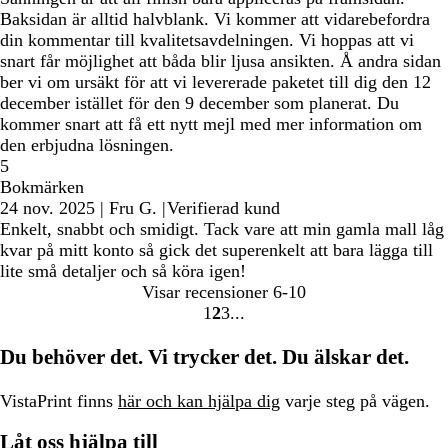
Baksidan är alltid halvblank. Vi kommer att vidarebefordra
din kommentar till kvalitetsavdelningen. Vi hoppas att vi
snart får möjlighet att båda blir ljusa ansikten. Å andra sidan
ber vi om ursäkt för att vi levererade paketet till dig den 12
december istället för den 9 december som planerat. Du
kommer snart att få ett nytt mejl med mer information om
den erbjudna lösningen.
5
Bokmärken
24 nov. 2025
|
Fru G.
|
Verifierad kund
Enkelt, snabbt och smidigt. Tack vare att min gamla mall låg
kvar på mitt konto så gick det superenkelt att bara lägga till
lite små detaljer och så köra igen!
Visar recensioner
6-10
1
2
3
Gå
Gå
Gå
till
till
till
Du behöver det. Vi trycker det. Du älskar det.
sidan
sidan
sidan
VistaPrint finns
här och kan hjälpa dig
varje steg på vägen.
Låt oss hjälpa till