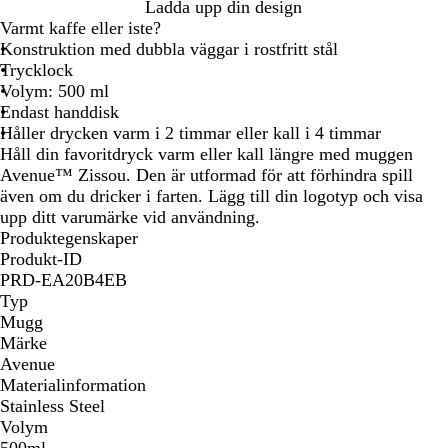
S
Ladda upp din design
i
Varmt kaffe eller iste?
l
Konstruktion med dubbla väggar i rostfritt stål
v
Trycklock
e
Volym: 500 ml
r
Endast handdisk
f
Håller drycken varm i 2 timmar eller kall i 4 timmar
ä
Håll din favoritdryck varm eller kall längre med muggen
r
Avenue™ Zissou. Den är utformad för att förhindra spill
g
även om du dricker i farten. Lägg till din logotyp och visa
a
upp ditt varumärke vid användning.
d
Produktegenskaper
Produkt-ID
PRD-EA20B4EB
Typ
Mugg
Märke
Avenue
Materialinformation
Stainless Steel
Volym
500ml