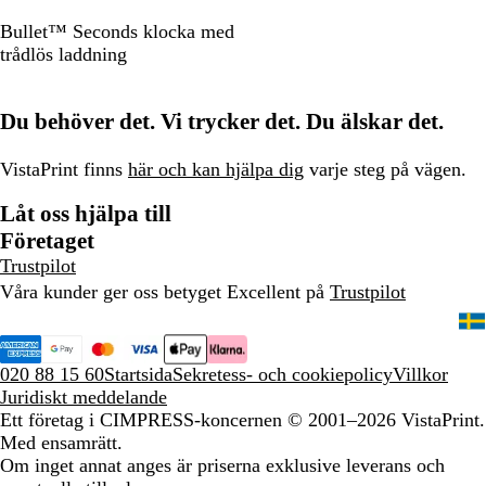
S
Bullet™ Seconds klocka med
v
trådlös laddning
a
r
Du behöver det. Vi trycker det. Du älskar det.
t
VistaPrint finns
här och kan hjälpa dig
varje steg på vägen.
Låt oss hjälpa till
Företaget
Trustpilot
Våra kunder ger oss betyget Excellent på
Trustpilot
020 88 15 60
Startsida
Sekretess- och cookiepolicy
Villkor
Juridiskt meddelande
Ett företag i CIMPRESS-koncernen
© 2001–2026 VistaPrint.
Med ensamrätt.
Om inget annat anges är priserna exklusive leverans och