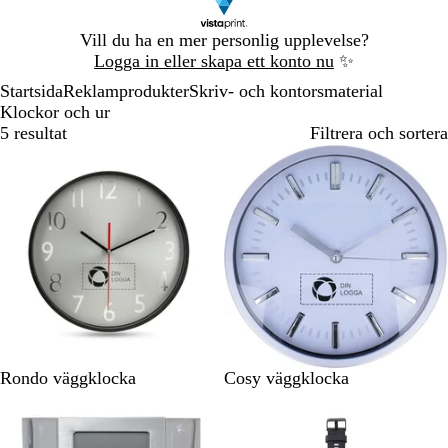
Bild
Vill du ha en mer personlig upplevelse?
1
Logga in eller skapa ett konto nu
✨
av
Startsida
Reklamprodukter
Skriv- och kontorsmaterial
1
Klockor och ur
5 resultat
Filtrera och sortera
Bästsäljare
S
V
Rondo väggklocka
Cosy väggklocka
v
i
a
t
r