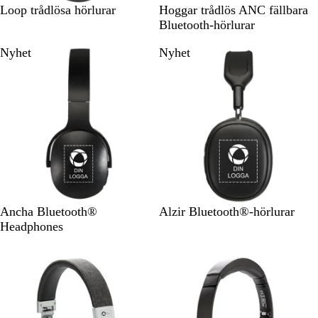
S
S
V
Loop trådlösa hörlurar
Hoggar trådlös ANC fällbara
v
v
i
Bluetooth-hörlurar
a
a
t
Nyhet
Nyhet
r
r
t
t
S
S
V
Ancha Bluetooth®
Alzir Bluetooth®-hörlurar
v
v
i
Headphones
a
a
t
Ej i lager
Ej i lager
r
r
t
t