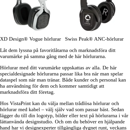
G
S
XD Design® Vogue hörlurar
Swiss Peak® ANC-hörlurar
r
v
Låt dem lyssna på favoritlåtarna och marknadsföra ditt
å
a
varumärke på samma gång med de här hörlurarna.
r
t
Hörlurar med ditt varumärke uppskattas av alla. De här
specialdesignade hörlurarna passar lika bra när man spelar
dataspel som när man tränar. Både kunder och personal kan
ha användning för dem och kommer samtidigt att
marknadsföra ditt företag.
Hos VistaPrint kan du välja mellan trådlösa hörlurar och
hörlurar med kabel – välj själv vad som passar bäst. Sedan
lägger du till din logotyp, bilder eller text på hörlurarna i vår
lättanvända designstudio. Och om du behöver en hjälpande
hand har vi designexperter tillgängliga dygnet runt, veckans