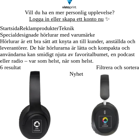
Bild
Vill du ha en mer personlig upplevelse?
1
Logga in eller skapa ett konto nu
✨
av
Startsida
Reklamprodukter
Teknik
1
Specialdesignade hörlurar med varumärke
Hörlurar är ett bra sätt att knyta an till kunder, anställda och
leverantörer. De här hörlurarna är lätta och kompakta och
användarna kan smidigt njuta av favoritalbumet, en podcast
eller radio – var som helst, när som helst.
6 resultat
Filtrera och sortera
Nyhet