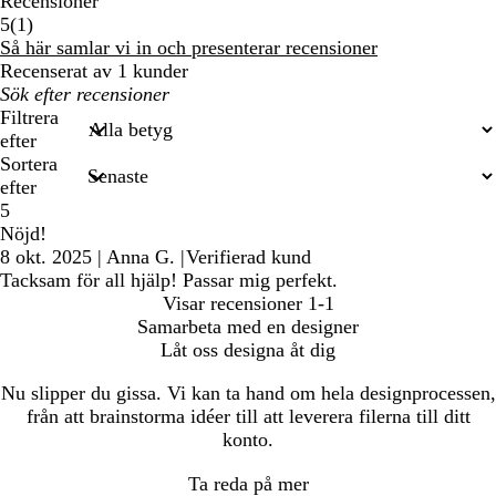
Recensioner
1
5
(
1
)
recensioner
Så här samlar vi in och presenterar recensioner
Recenserat av 1 kunder
Mina
inmatade
Filtrera
sökningar
efter
Sortera
efter
5
Nöjd!
8 okt. 2025
|
Anna G.
|
Verifierad kund
Tacksam för all hjälp! Passar mig perfekt.
Visar recensioner
1-1
Samarbeta med en designer
Låt oss designa åt dig
Nu slipper du gissa. Vi kan ta hand om hela designprocessen,
från att brainstorma idéer till att leverera filerna till ditt
konto.
Ta reda på mer