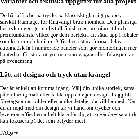
Varianter och tekniska uppgifter för alla projekt
De här affischerna trycks på klassiskt glansigt papper,
särskilt framtaget för långvarigt bruk inomhus. Den glansiga
bestrykningen ger en livfull finish med premiumstil och
premiumkänsla vilket gör dem perfekta att sätta upp i lokaler
som kontor och butiker. Affischer i stora format delas
automatisk in i numrerade paneler som gör monteringen mer
hanterbar för stora utrymmen som väggar eller fokuspunkter
på evenemang.
Lätt att designa och tryck utan krångel
Det är enkelt att komma igång. Välj din unika storlek, satsa
på en färdig mall eller ladda upp en egen design. Lägg till
företagsnamn, bilder eller unika detaljer du vill ha med. När
du är nöjd med din design tar vi hand om trycket och
levererar affischerna helt klara för dig att använda – så att du
kan fokusera på det som betyder mest.
FAQs