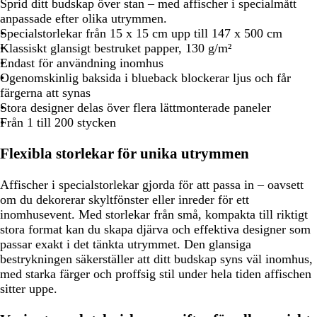
Sprid ditt budskap över stan – med affischer i specialmått
anpassade efter olika utrymmen.
Specialstorlekar från 15 x 15 cm upp till 147 x 500 cm
Klassiskt glansigt bestruket papper, 130 g/m²
Endast för användning inomhus
Ogenomskinlig baksida i blueback blockerar ljus och får
färgerna att synas
Stora designer delas över flera lättmonterade paneler
Från 1 till 200 stycken
Flexibla storlekar för unika utrymmen
Affischer i specialstorlekar gjorda för att passa in – oavsett
om du dekorerar skyltfönster eller inreder för ett
inomhusevent. Med storlekar från små, kompakta till riktigt
stora format kan du skapa djärva och effektiva designer som
passar exakt i det tänkta utrymmet. Den glansiga
bestrykningen säkerställer att ditt budskap syns väl inomhus,
med starka färger och proffsig stil under hela tiden affischen
sitter uppe.