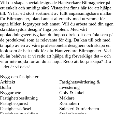
Vill du skapa specialdesignade Hantverkare Bilmagneter på
ett enkelt och smidigt sätt? Vistaprint finns här för att hjälpa
till. Vi har ett stort sortiment av fullt anpassningsbara mallar
för Bilmagneter, bland annat alternativ med utrymme för
egna bilder, logotyper och annat. Vill du arbeta med din egen
skräddarsydda design? Inga problem. Med vårt
uppladdningsverktyg kan du hoppa direkt dit och fokusera på
de produktval som är relevanta för dig. Du kan till och med
ta hjälp av en av våra professionella designers och skapa en
look som är helt unik för ditt Hantverkare Bilmagneter. Vad
du än behöver är vi redo att hjälpa dig förverkliga det – och
vi är inte nöjda förrän du är nöjd. Redo att börja skapa? Bra
– det är vi också.
Bygg och fastigheter
Arkitekt
Fastighetsvärdering &
Bolån
investering
Byggarbete
Golv & kakel
Fastighetsbesiktning
Mäklare
Fastighetsjurist
Rörmokeri
Fastighetsskötsel
Snickeri & träarbeten
Fastighetsutveckling
Stadsplanering