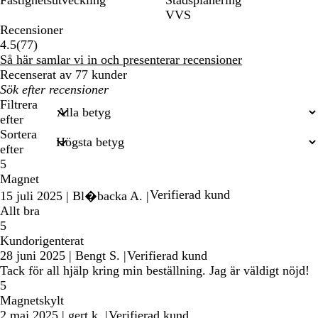
VVS
Recensioner
77
4.5
(
77
)
recensioner
Så här samlar vi in och presenterar recensioner
Recenserat av 77 kunder
Mina
inmatade
Filtrera
sökningar
efter
Sortera
efter
5
Magnet
Verifierad kund
15 juli 2025
|
Bl�backa A.
|
Allt bra
5
Kundorigenterat
28 juni 2025
|
Bengt S.
|
Verifierad kund
Tack för all hjälp kring min beställning. Jag är väldigt nöjd!
5
Magnetskylt
2 maj 2025
|
gert k.
|
Verifierad kund