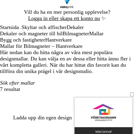
Bild
Vill du ha en mer personlig upplevelse?
1
Logga in eller skapa ett konto nu
✨
av
Startsida
Skyltar och affischer
Dekaler
1
...
Dekaler och magneter till bil
Bilmagneter
Mallar
Bygg och fastigheter
Hantverkare
Mallar för Bilmagneter – Hantverkare
Här nedan kan du hitta några av våra mest populära
designmallar. Du kan välja en av dessa eller hitta ännu fler i
vårt kompletta galleri. När du har hittat din favorit kan du
tillföra din unika prägel i vår designstudio.
Sök efter mallar
7 resultat
Filter
Ladda upp din egen design