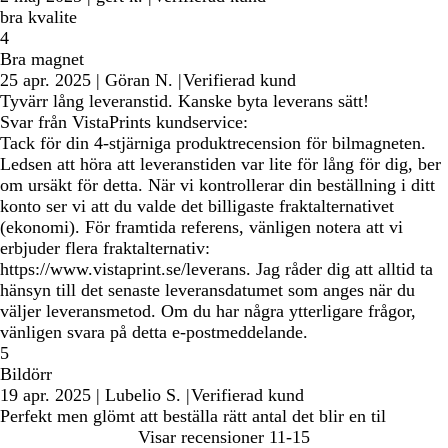
bra kvalite
4
Bra magnet
25 apr. 2025
|
Göran N.
|
Verifierad kund
Tyvärr lång leveranstid. Kanske byta leverans sätt!
Svar från VistaPrints kundservice:
Tack för din 4-stjärniga produktrecension för bilmagneten.
Ledsen att höra att leveranstiden var lite för lång för dig, ber
om ursäkt för detta. När vi kontrollerar din beställning i ditt
konto ser vi att du valde det billigaste fraktalternativet
(ekonomi). För framtida referens, vänligen notera att vi
erbjuder flera fraktalternativ:
https://www.vistaprint.se/leverans. Jag råder dig att alltid ta
hänsyn till det senaste leveransdatumet som anges när du
väljer leveransmetod. Om du har några ytterligare frågor,
vänligen svara på detta e-postmeddelande.
5
Bildörr
19 apr. 2025
|
Lubelio S.
|
Verifierad kund
Perfekt men glömt att beställa rätt antal det blir en til
Visar recensioner
11-15