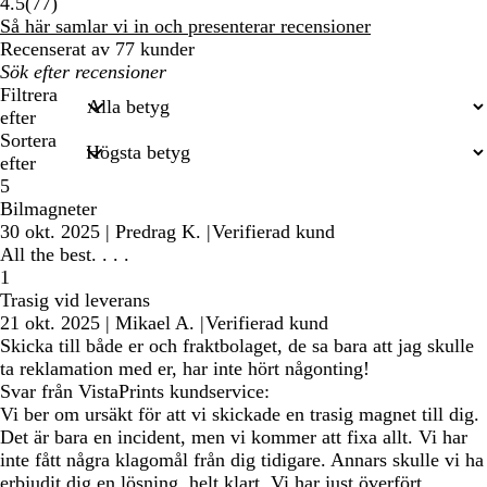
77
4.5
(
77
)
recensioner
Så här samlar vi in och presenterar recensioner
Recenserat av 77 kunder
Mina
inmatade
Filtrera
sökningar
efter
Sortera
efter
5
Bilmagneter
30 okt. 2025
|
Predrag K.
|
Verifierad kund
All the best. . . .
1
Trasig vid leverans
21 okt. 2025
|
Mikael A.
|
Verifierad kund
Skicka till både er och fraktbolaget, de sa bara att jag skulle
ta reklamation med er, har inte hört någonting!
Svar från VistaPrints kundservice:
Vi ber om ursäkt för att vi skickade en trasig magnet till dig.
Det är bara en incident, men vi kommer att fixa allt. Vi har
inte fått några klagomål från dig tidigare. Annars skulle vi ha
erbjudit dig en lösning, helt klart. Vi har just överfört