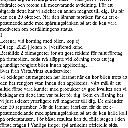
fodralet och fotona till motsvarande avdelning. För att
åtgärda detta har vi skickat en annan magnet till dig. Du får
den den 29 oktober. När den lämnar fabriken får du ett e-
postmeddelande med spårningslänken så att du kan vara
medveten om beställningens status.
1
Lossnar vid körning med bilen, köp ej
24 sep. 2025
|
johan b.
|
Verifierad kund
Beställde 2 bilmagneter för att göra reklam för mitt företag
på firmabilen. båda två släppte vid körning trots att jag
grundligt rengjort bilen innan applicering. . .
Svar från VistaPrints kundservice:
Vi beklagar att magneten har lossnat när du kör bilen trots att
den har rengjort ytan innan den appliceras. Vårt mål är att
alltid förse våra kunder med produkter av god kvalitet och vi
beklagar att detta inte var fallet för dig. Som en lösning har
vi just skickat ytterligare två magneter till dig. De anländer
den 30 september. När du lämnar fabriken får du ett e-
postmeddelande med spårningslänken så att du kan hålla koll
på orderstatusen. För bästa resultat kan du följa stegen i den
första frågan i Vanliga frågor (på artikelns officiella sida,