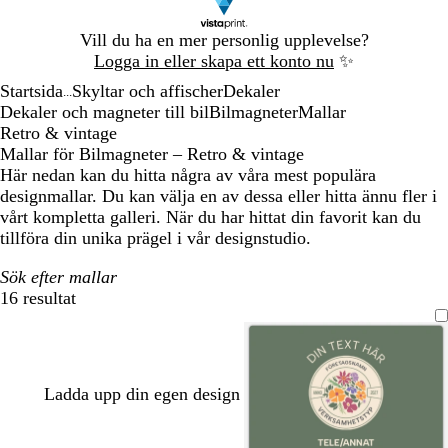
Bild
Vill du ha en mer personlig upplevelse?
1
Logga in eller skapa ett konto nu
✨
av
Startsida
Skyltar och affischer
Dekaler
1
...
Dekaler och magneter till bil
Bilmagneter
Mallar
Retro & vintage
Mallar för Bilmagneter – Retro & vintage
Här nedan kan du hitta några av våra mest populära
designmallar. Du kan välja en av dessa eller hitta ännu fler i
vårt kompletta galleri. När du har hittat din favorit kan du
tillföra din unika prägel i vår designstudio.
Sök efter mallar
16 resultat
Filter
Ladda upp din egen design