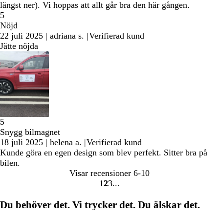
längst ner). Vi hoppas att allt går bra den här gången.
5
Nöjd
22 juli 2025
|
adriana s.
|
Verifierad kund
Jätte nöjda
5
Snygg bilmagnet
18 juli 2025
|
helena a.
|
Verifierad kund
Kunde göra en egen design som blev perfekt. Sitter bra på
bilen.
Visar recensioner
6-10
1
2
3
Gå
Gå
Gå
till
till
till
Du behöver det. Vi trycker det. Du älskar det.
sidan
sidan
sidan