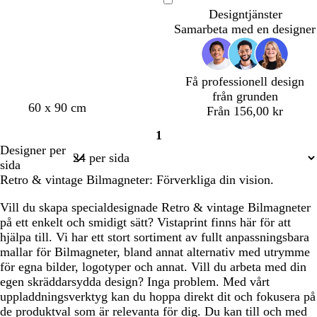
u
u
u
u
u
u
u
u
n
n
b
r
k
Laddar
Designtjänster
s
s
s
s
s
s
s
s
l
o
u
Samarbeta med en designer
g
g
g
g
g
g
g
g
å
s
m
r
r
r
r
r
r
r
r
a
s
å
å
å
å
å
å
å
å
g
Få professionell design
r
från grunden
ö
60 x 90 cm
Från 156,00 kr
n
1
Sida
Designer per
1
sida
Retro & vintage Bilmagneter: Förverkliga din vision.
Vill du skapa specialdesignade Retro & vintage Bilmagneter
på ett enkelt och smidigt sätt? Vistaprint finns här för att
hjälpa till. Vi har ett stort sortiment av fullt anpassningsbara
mallar för Bilmagneter, bland annat alternativ med utrymme
för egna bilder, logotyper och annat. Vill du arbeta med din
egen skräddarsydda design? Inga problem. Med vårt
uppladdningsverktyg kan du hoppa direkt dit och fokusera på
de produktval som är relevanta för dig. Du kan till och med