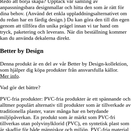
Redo att börja skapa? Upptäck vår samling av
anpassningsbara designmallar och hitta den som är rätt för
dina behov. (Använd det enkla uppladdningsalternativet om
du redan har en färdig design.) Du kan göra den till din egen
genom att tillföra din unika prägel innan vi tar hand om
tryck, paketering och leverans. När din beställning kommer
kan du använda dekalerna direkt.
Better by Design
Denna produkt är en del av vår Better by Design-kollektion,
som hjälper dig köpa produkter från ansvarsfulla källor.
Mer info
.
Vad gör det bättre?
PVC-fria produkter:
PVC-fria produkter är ett spännande och
alltmer populärt alternativ till produkter som är tillverkade av
traditionella plaster, varav många har en betydande
miljöpåverkan. En produkt som är märkt som PVC-fri
tillverkas utan polyvinylklorid (PVC), en syntetisk plast som
är skadlig för både människor och miljön. PVC-fria material