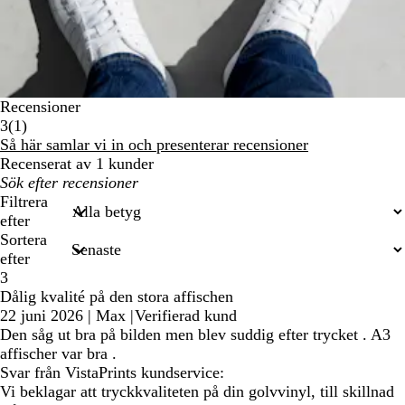
Recensioner
1
3
(
1
)
recensioner
Så här samlar vi in och presenterar recensioner
Recenserat av 1 kunder
Mina
inmatade
Filtrera
sökningar
efter
Sortera
efter
3
Dålig kvalité på den stora affischen
22 juni 2026
|
Max
|
Verifierad kund
Den såg ut bra på bilden men blev suddig efter trycket . A3
affischer var bra .
Svar från VistaPrints kundservice:
Vi beklagar att tryckkvaliteten på din golvvinyl, till skillnad