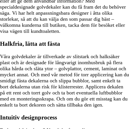
eller att ge dem användbar information? Med
specialdesignade golvdekaler kan du få fram det du behöver
säga. Vi har helt anpassningsbara designer i åtta olika
storlekar, så att du kan välja den som passar dig bäst –
välkomna kunderna till butiken, tacka dem för besöket eller
visa vägen till kundtoaletten.
Halkfria, lätta att fästa
Våra golvdekaler är tillverkade av slitstark och halksäker
plast och är designade för långvarigt inomhusbruk på flera
olika hårda och släta ytor – golvplattor, cement, laminat och
mycket annat. Och med vår metod för torr applicering kan du
smidigt fästa dekalerna och slippa bubblor, samt enkelt ta
bort dekalerna utan risk för klisterrester. Applicera dekalen
på ett rent och torrt golv och ta bort eventuella luftbubblor
med en monteringsskrapa. Och om du gör ett misstag kan du
enkelt ta bort dekoren och sätta tillbaka den igen.
Intuitiv designprocess