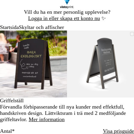
Bild
Vill du ha en mer personlig upplevelse?
1
Logga in eller skapa ett konto nu
✨
av
Startsida
Skyltar och affischer
1
Bild
Zoomningsbar
Zoomat
Använd
Klicka
Zoomningsbar
Zoomat
Använd
Klicka
1
bild
till
plus-
för
bild
till
plus-
för
av
minimum
och
att
minimum
och
att
2
minustangenterna
utöka
minustangenter
utöka
för
för
att
att
zooma
zooma
in
in
och
och
ut
ut
och
och
Griffelställ
piltangenterna
piltangenterna
Förvandla förbipasserande till nya kunder med effektfull,
för
för
handskriven design. Lättviktsram i trä med 2 medföljande
att
att
griffeltavlor.
Mer information
panorera
panorera
Antal
*
Visa prisguide