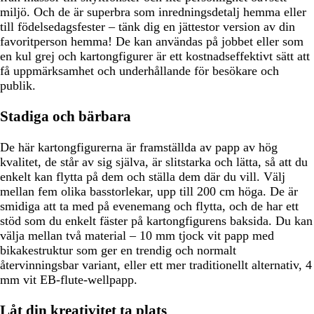
miljö. Och de är superbra som inredningsdetalj hemma eller
till födelsedagsfester – tänk dig en jättestor version av din
favoritperson hemma! De kan användas på jobbet eller som
en kul grej och kartongfigurer är ett kostnadseffektivt sätt att
få uppmärksamhet och underhållande för besökare och
publik.
Stadiga och bärbara
De här kartongfigurerna är framställda av papp av hög
kvalitet, de står av sig själva, är slitstarka och lätta, så att du
enkelt kan flytta på dem och ställa dem där du vill. Välj
mellan fem olika basstorlekar, upp till 200 cm höga. De är
smidiga att ta med på evenemang och flytta, och de har ett
stöd som du enkelt fäster på kartongfigurens baksida. Du kan
välja mellan två material – 10 mm tjock vit papp med
bikakestruktur som ger en trendig och normalt
återvinningsbar variant, eller ett mer traditionellt alternativ, 4
mm vit EB-flute-wellpapp.
Låt din kreativitet ta plats