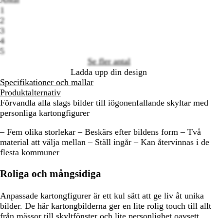
Antal
Loading
1
options
2
3
4
5
Se fler antal
Ladda upp din design
Specifikationer och mallar
Produktalternativ
Förvandla alla slags bilder till iögonenfallande skyltar med
personliga kartongfigurer
– Fem olika storlekar – Beskärs efter bildens form – Två
material att välja mellan – Ställ ingår – Kan återvinnas i de
flesta kommuner
Roliga och mångsidiga
Anpassade kartongfigurer är ett kul sätt att ge liv åt unika
bilder. De här kartongbilderna ger en lite rolig touch till allt
från mässor till skyltfönster och lite personlighet oavsett