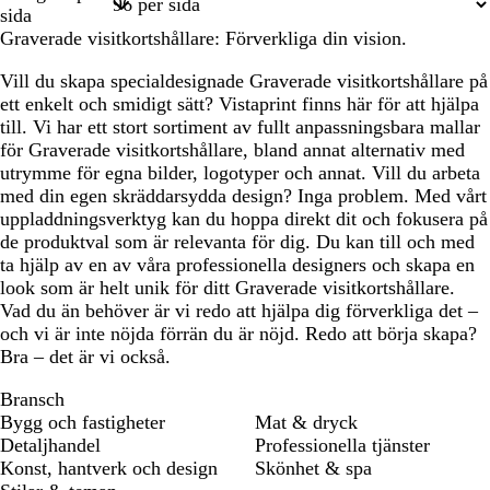
1
2
sida
Graverade visitkortshållare: Förverkliga din vision.
Vill du skapa specialdesignade Graverade visitkortshållare på
ett enkelt och smidigt sätt? Vistaprint finns här för att hjälpa
till. Vi har ett stort sortiment av fullt anpassningsbara mallar
för Graverade visitkortshållare, bland annat alternativ med
utrymme för egna bilder, logotyper och annat. Vill du arbeta
med din egen skräddarsydda design? Inga problem. Med vårt
uppladdningsverktyg kan du hoppa direkt dit och fokusera på
de produktval som är relevanta för dig. Du kan till och med
ta hjälp av en av våra professionella designers och skapa en
look som är helt unik för ditt Graverade visitkortshållare.
Vad du än behöver är vi redo att hjälpa dig förverkliga det –
och vi är inte nöjda förrän du är nöjd. Redo att börja skapa?
Bra – det är vi också.
Bransch
Bygg och fastigheter
Mat & dryck
Detaljhandel
Professionella tjänster
Konst, hantverk och design
Skönhet & spa