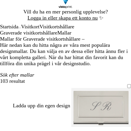
Bild
Vill du ha en mer personlig upplevelse?
1
Logga in eller skapa ett konto nu
✨
av
Startsida
Visitkort
Visitkortshållare
1
...
Graverade visitkortshållare
Mallar
Mallar för Graverade visitkortshållare –
Här nedan kan du hitta några av våra mest populära
designmallar. Du kan välja en av dessa eller hitta ännu fler i
vårt kompletta galleri. När du har hittat din favorit kan du
tillföra din unika prägel i vår designstudio.
Sök efter mallar
103 resultat
Filter
Ladda upp din egen design