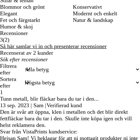
Stilar & teman
Blommor och grönt
Konservativt
Elegant
Modernt och enkelt
Fet och färgstarkt
Natur & landskap
Humor & skoj
Recensioner
2
3
(
2
)
recensioner
Så här samlar vi in och presenterar recensioner
Recenserat av 2 kunder
Mina
inmatade
Filtrera
sökningar
efter
Sortera
efter
1
Tunn metall, blir fläckar bara du tar i den...
13 sep. 2023
|
Sam
|
Verifierad kund
Den är svår att öppna, klen i metallen och det blir direkt
fettfläckar bara du tar i den. Skulle inte köpa igen och vill
helst reklamera den.
Svar från VistaPrints kundservice:
Hejsan Sam! Vi beklagar för att ni mottagit produkter ni inte