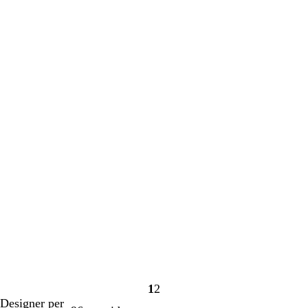
1
2
Sida
Sida
Designer per