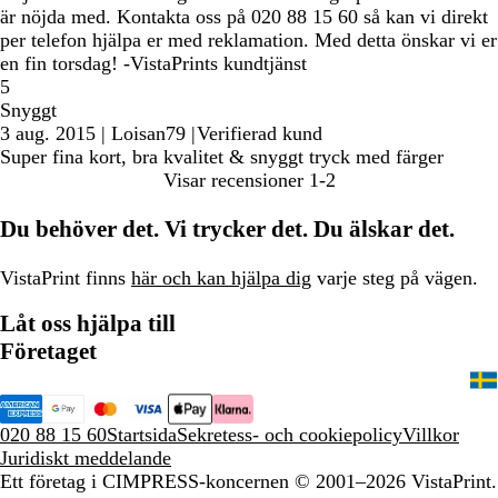
är nöjda med. Kontakta oss på 020 88 15 60 så kan vi direkt
per telefon hjälpa er med reklamation. Med detta önskar vi er
en fin torsdag! -VistaPrints kundtjänst
5
Snyggt
3 aug. 2015
|
Loisan79
|
Verifierad kund
Super fina kort, bra kvalitet & snyggt tryck med färger
Visar recensioner
1-2
Du behöver det. Vi trycker det. Du älskar det.
VistaPrint finns
här och kan hjälpa dig
varje steg på vägen.
Låt oss hjälpa till
Företaget
020 88 15 60
Startsida
Sekretess- och cookiepolicy
Villkor
Juridiskt meddelande
Ett företag i CIMPRESS-koncernen
© 2001–2026 VistaPrint.