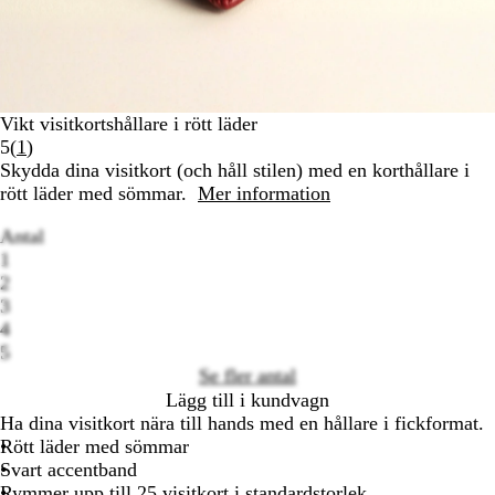
Vikt visitkortshållare i rött läder
Läs
5
(
1
)
1
Skydda dina visitkort (och håll stilen) med en korthållare i
recensioner
rött läder med sömmar.
Mer information
Antal
1
2
3
Loading
4
options
5
Se fler antal
Lägg till i kundvagn
Ha dina visitkort nära till hands med en hållare i fickformat.
Rött läder med sömmar
Svart accentband
Rymmer upp till 25 visitkort i standardstorlek