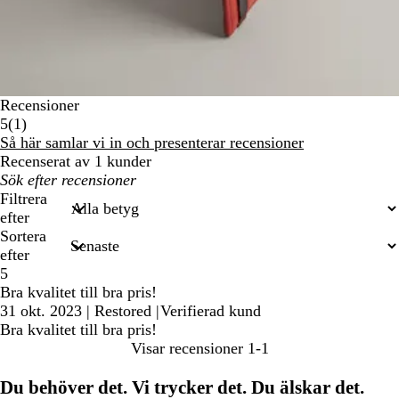
Recensioner
1
5
(
1
)
recensioner
Så här samlar vi in och presenterar recensioner
Recenserat av 1 kunder
Mina
inmatade
Filtrera
sökningar
efter
Sortera
efter
5
Bra kvalitet till bra pris!
31 okt. 2023
|
Restored
|
Verifierad kund
Bra kvalitet till bra pris!
Visar recensioner
1-1
Du behöver det. Vi trycker det. Du älskar det.