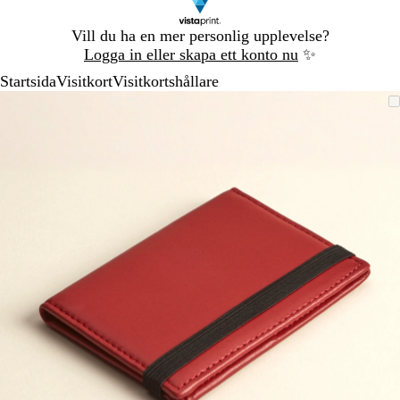
Bild
Vill du ha en mer personlig upplevelse?
1
Logga in eller skapa ett konto nu
✨
av
Startsida
Visitkort
Visitkortshållare
1
Bild
Zoomningsbar
Zoomat
Använd
Klicka
1
bild
till
plus-
för
av
minimum
och
att
1
minustangenterna
utöka
för
att
zooma
in
och
ut
och
piltangenterna
för
att
panorera