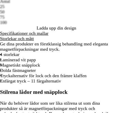
G
S
B
O
B
R
G
M
M
R
L
Antal
options
r
v
r
r
l
ö
u
a
ö
ö
j
25
å
a
u
a
å
d
l
g
r
d
u
50
r
n
n
e
k
s
75
t
g
n
g
g
100
e
t
r
r
Ladda upp din design
a
ö
ö
Specifikationer och mallar
n
n
Storlekar och mått
Ge dina produkter en förstklassig behandling med eleganta
magnetförpackningar med tryck.
4 storlekar
Laminerad vit papp
Magnetiskt snäpplock
Dolda fästmagneter
Tryckalternativ för lock och den främre klaffen
Enfärgat tryck – 11 färgalternativ
Stilrena lådor med snäpplock
När du behöver lådor som ser lika stilrena ut som dina
produkter så är magnetförpackningar med tryck och