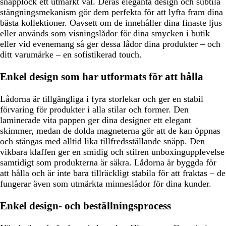
snäpplock ett utmärkt val. Deras eleganta design och subtila
stängningsmekanism gör dem perfekta för att lyfta fram dina
bästa kollektioner. Oavsett om de innehåller dina finaste ljus
eller används som visningslådor för dina smycken i butik
eller vid evenemang så ger dessa lådor dina produkter – och
ditt varumärke – en sofistikerad touch.
Enkel design som har utformats för att hålla
Lådorna är tillgängliga i fyra storlekar och ger en stabil
förvaring för produkter i alla stilar och former. Den
laminerade vita pappen ger dina designer ett elegant
skimmer, medan de dolda magneterna gör att de kan öppnas
och stängas med alltid lika tillfredsställande snäpp. Den
vikbara klaffen ger en smidig och stilren unboxingupplevelse
samtidigt som produkterna är säkra. Lådorna är byggda för
att hålla och är inte bara tillräckligt stabila för att fraktas – de
fungerar även som utmärkta minneslådor för dina kunder.
Enkel design- och beställningsprocess