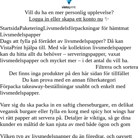
Bild
Vill du ha en mer personlig upplevelse?
1
Logga in eller skapa ett konto nu
✨
av
Startsida
Paketering
Livsmedelsförpackningar för hämtmat
1
Livsmedelspapper
Dags att fylla på förrådet av livsmedelspapper? Då kan
VistaPrint hjälpa till. Med vår kollektion livsmedelspapper
kan du hitta allt du behöver – serveringspapper, vaxat
livsmedelspapper och mycket mer – i det antal du vill ha.
Filtrera och sortera
Det finns inga produkter på den här sidan för tillfället
Du kan prova med en annan filterkategori
Förpacka takeaway-beställningar snabbt och enkelt med
livsmedelspapper.
Vare sig du ska packa in en saftig cheeseburgare, en delikat
vegansk burgare eller fylla en korg med spicy hot wings har
vi rätt papper att servera på. Detaljer är viktiga, så ge dina
kunder en måltid de kan njuta av med både ögon och gom
Vilken typ av livsmedelspapper du än föredrar, och oavsett