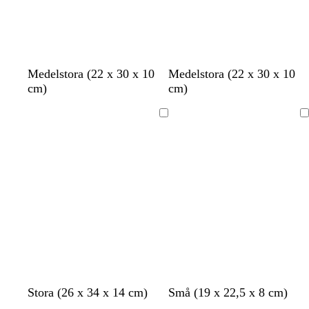
l
l
s
v
s
Medelstora (22 x 30 x 10
Medelstora (22 x 30 x 10
j
j
t
i
v
cm)
cm)
u
u
å
t
a
s
s
l
r
Laddar
Laddar
g
r
t
r
o
å
s
a
s
s
g
m
s
s
s
m
r
b
Stora (26 x 34 x 14 cm)
Små (19 x 22,5 x 8 cm)
v
v
u
ö
t
v
k
ö
ö
e