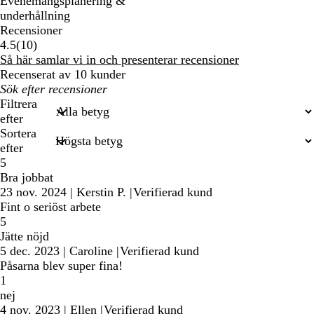
Evenemangsplanering &
underhållning
Recensioner
10
4.5
(
10
)
recensioner
Så här samlar vi in och presenterar recensioner
Recenserat av 10 kunder
Mina
inmatade
Filtrera
sökningar
efter
Sortera
efter
5
Bra jobbat
23 nov. 2024
|
Kerstin P.
|
Verifierad kund
Fint o seriöst arbete
5
Jätte nöjd
5 dec. 2023
|
Caroline
|
Verifierad kund
Påsarna blev super fina!
1
nej
4 nov. 2023
|
Ellen
|
Verifierad kund