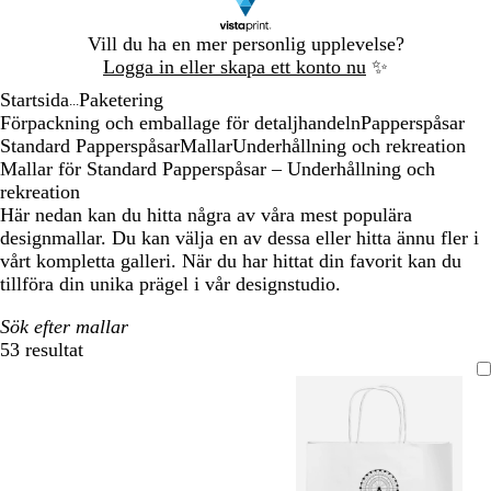
Bild
Vill du ha en mer personlig upplevelse?
1
Logga in eller skapa ett konto nu
✨
av
Startsida
Paketering
1
...
Förpackning och emballage för detaljhandeln
Papperspåsar
Standard Papperspåsar
Mallar
Underhållning och rekreation
Mallar för Standard Papperspåsar – Underhållning och
rekreation
Här nedan kan du hitta några av våra mest populära
designmallar. Du kan välja en av dessa eller hitta ännu fler i
vårt kompletta galleri. När du har hittat din favorit kan du
tillföra din unika prägel i vår designstudio.
Sök efter mallar
53 resultat
Filter