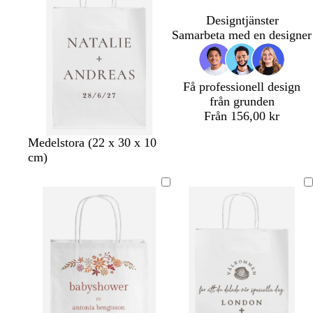
Designtjänster
Samarbeta med en designer
Få professionell design
från grunden
Från 156,00 kr
m
m
m
b
b
s
Medelstora (22 x 30 x 10
ö
ö
a
l
l
v
cm)
r
r
l
å
å
a
k
k
v
g
g
r
b
g
a
r
r
t
r
r
f
ö
ö
u
å
ä
n
n
n
r
g
a
d