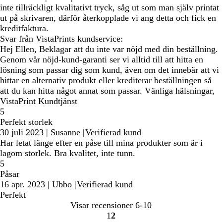
inte tillräckligt kvalitativt tryck, såg ut som man själv printat
ut på skrivaren, därför återkopplade vi ang detta och fick en
kreditfaktura.
Svar från VistaPrints kundservice:
Hej Ellen, Beklagar att du inte var nöjd med din beställning.
Genom vår nöjd-kund-garanti ser vi alltid till att hitta en
lösning som passar dig som kund, även om det innebär att vi
hittar en alternativ produkt eller krediterar beställningen så
att du kan hitta något annat som passar. Vänliga hälsningar,
VistaPrint Kundtjänst
5
Perfekt storlek
30 juli 2023
|
Susanne
|
Verifierad kund
Har letat länge efter en påse till mina produkter som är i
lagom storlek. Bra kvalitet, inte tunn.
5
Påsar
16 apr. 2023
|
Ubbo
|
Verifierad kund
Perfekt
Visar recensioner
6-10
1
2
Gå
Gå