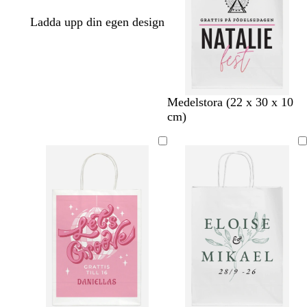
Ladda upp din egen design
s
s
s
Medelstora (22 x 30 x 10
v
v
v
cm)
a
a
a
r
r
r
t
t
t