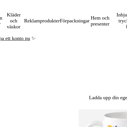
Kläder
Inbj
en
Hem och
och
Reklamprodukter
Förpackningar
tryc
r
presenter
väskor
pa ett konto nu
✨
Ladda upp din ege