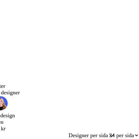
ter
designer
 design
en
 kr
Designer per sida