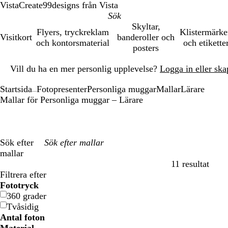
VistaCreate
99designs från Vista
Skyltar,
Flyers, tryckreklam
Klistermärk
Visitkort
banderoller och
och kontorsmaterial
och etikette
posters
Bild
Vill du ha en mer personlig upplevelse?
Logga in eller ska
1
av
Startsida
Fotopresenter
Personliga muggar
Mallar
Lärare
1
...
Mallar för Personliga muggar – Lärare
Sök efter
mallar
11 resultat
Filter
Filtrera efter
Fototryck
360 grader
Tvåsidig
Antal foton