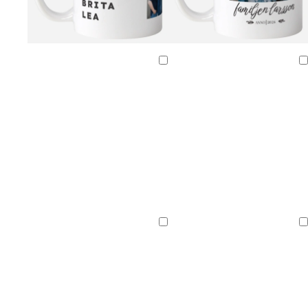
m
g
b
g
l
v
s
s
b
s
g
ö
r
r
r
j
i
t
v
r
k
r
Laddar
Laddar
r
å
u
å
u
n
å
a
u
o
å
k
n
s
r
l
r
n
g
g
g
ö
t
s
r
r
d
g
å
å
r
ö
n
Laddar
Laddar