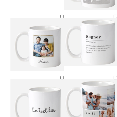
v
s
b
l
i
v
e
j
t
a
i
u
r
g
s
t
e
r
o
s
a