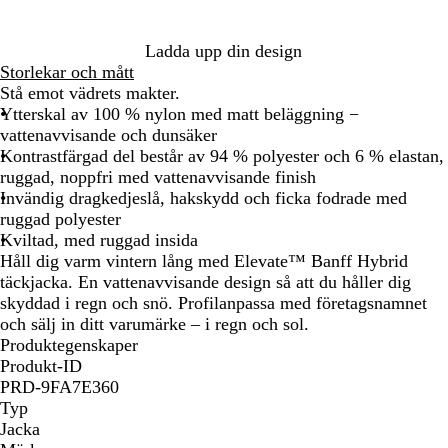
l
å
Ladda upp din design
Storlekar och mått
Stå emot vädrets makter.
Ytterskal av 100 % nylon med matt beläggning −
vattenavvisande och dunsäker
Kontrastfärgad del består av 94 % polyester och 6 % elastan,
ruggad, noppfri med vattenavvisande finish
Invändig dragkedjeslå, hakskydd och ficka fodrade med
ruggad polyester
Kviltad, med ruggad insida
Håll dig varm vintern lång med Elevate™ Banff Hybrid
täckjacka. En vattenavvisande design så att du håller dig
skyddad i regn och snö. Profilanpassa med företagsnamnet
och sälj in ditt varumärke – i regn och sol.
Produktegenskaper
Produkt-ID
PRD-9FA7E360
Typ
Jacka