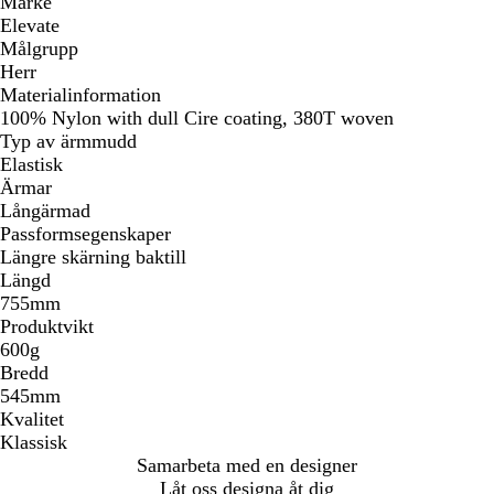
Märke
Elevate
Målgrupp
Herr
Materialinformation
100% Nylon with dull Cire coating, 380T woven
Typ av ärmmudd
Elastisk
Ärmar
Långärmad
Passformsegenskaper
Längre skärning baktill
Längd
755mm
Produktvikt
600g
Bredd
545mm
Kvalitet
Klassisk
Samarbeta med en designer
Låt oss designa åt dig