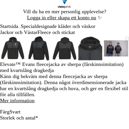
Bild
Vill du ha en mer personlig upplevelse?
1
Logga in eller skapa ett konto nu
✨
av
Startsida
Specialdesignade kläder och väskor
1
...
Jackor och Västar
Fleece och stickat
Bild
Zoomningsbar
Zoomat
Använd
Klicka
Zoomningsbar
Zoomat
Använd
Klicka
Zoomningsbar
Zoomat
Använd
Klicka
Zoomningsbar
Zoomat
Använd
Klicka
Zoomn
Zoom
Anvä
Klick
1
bild
till
plus-
för
bild
till
plus-
för
bild
till
plus-
för
bild
till
plus-
för
bild
till
plus-
för
av
minimum
och
att
minimum
och
att
minimum
och
att
minimum
och
att
mini
och
att
5
minustangenterna
utöka
minustangenterna
utöka
minustangenterna
utöka
minustangenterna
utöka
minus
utöka
för
för
för
för
för
Elevate™ Evans fleecejacka av sherpa (fårskinnsimitation)
att
att
att
att
att
med kvartslång dragkedja
zooma
zooma
zooma
zooma
zoom
Känn dig bekväm med denna fleecejacka av sherpa
in
in
in
in
in
(fårskinnsimitation). Denna något överdimensionerade jacka
och
och
och
och
och
har en kvartslång dragkedja och huva, och ger en flexibel stil
ut
ut
ut
ut
ut
för alla tillfällen.
och
och
och
och
och
Mer information
piltangenterna
piltangenterna
piltangenterna
piltangenterna
piltan
för
för
för
för
för
Färg
Svart
att
att
att
att
att
S
Obligatoriskt
Storlek och antal
*
panorera
panorera
panorera
panorera
panor
v