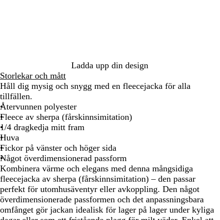
a
r
t
Ladda upp din design
Storlekar och mått
Håll dig mysig och snygg med en fleecejacka för alla
tillfällen.
Återvunnen polyester
Fleece av sherpa (fårskinnsimitation)
1/4 dragkedja mitt fram
Huva
Fickor på vänster och höger sida
Något överdimensionerad passform
Kombinera värme och elegans med denna mångsidiga
fleecejacka av sherpa (fårskinnsimitation) – den passar
perfekt för utomhusäventyr eller avkoppling. Den något
överdimensionerade passformen och det anpassningsbara
omfånget gör jackan idealisk för lager på lager under kyliga
dagar eller som ett fristående plagg för milt väder. Enkel att