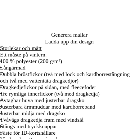
i
r
n
t
b
l
å
Generera mallar
Ladda upp din design
Storlekar och mått
Ett måste på vintern.
100 % polyester (200 g/m²)
Långärmad
Dubbla bröstfickor (två med lock och kardborrestängning
och två med vattentäta dragkedjor)
Dragkedjefickor på sidan, med fleecefoder
Tre rymliga innerfickor (två med dragkedja)
Avtagbar huva med justerbar dragsko
Justerbara ärmmuddar med kardborreband
Justerbar midja med dragsko
Tvåvägs dragkedja fram med vindslå
Stängs med tryckknappar
Fäste för ID-kortshållare