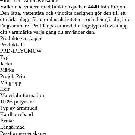
Vind- och vattenavvisande
Välkomna vintern med funktionsjackan 4440 från Projob.
Den lätta, vattentäta och vindtäta designen gör den till ett
utmärkt plagg för utomhusaktiviteter – och den gör dig inte
långsammare. Profilanpassa med din logotyp och visa upp
ditt varumärke varje gång du använder den.
Produktegenskaper
Produkt-ID
PRD-IPLYOMUW
Typ
Jacka
Märke
Projob Prio
Målgrupp
Herr
Materialinformation
100% polyester
Typ av ärmmudd
Kardborreband
Ärmar
Långärmad
Passformsegenskaper