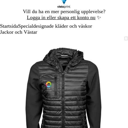
Bild
Vill du ha en mer personlig upplevelse?
1
Logga in eller skapa ett konto nu
✨
av
Startsida
Specialdesignade kläder och väskor
1
Jackor och Västar
Bild
Zoomningsbar
Zoomat
Använd
Klicka
1
bild
till
plus-
för
av
minimum
och
att
1
minustangenterna
utöka
för
att
zooma
in
och
ut
och
piltangenterna
för
att
panorera