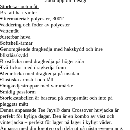
Ladda upp din design
r
Storlekar och mått
t
Bra att ha i vinter
Yttermaterial: polyester, 300T
Vaddering och foder av polyester
Vattentät
Justerbar huva
Softshell-ärmar
Genomgående dragkedja med hakskydd och inre
blixtlåsskydd
Bröstficka med dragkedja på höger sida
Två fickor med dragkedja fram
Medieficka med dragkedja på insidan
Elastiska ärmslut och fåll
Dragkedjestroppar med varumärke
Smidig passform
Storlekstabellen är baserad på kroppsmått och inte på
plaggets mått
Denna anpassade Tee Jays® dam Crossover huvjacka är
perfekt för kyliga dagar. Den är en kombo av väst och
vinterjacka – perfekt för lager på lager i kyligt väder.
Anpassa med din logotyp och dela ut på nästa evenemang.