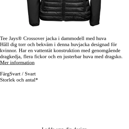
Tee Jays® Crossover jacka i dammodell med huva
Håll dig torr och bekväm i denna huvjacka designad för
kvinnor. Har en vattentät konstruktion med genomgående
dragkedja, flera fickor och en justerbar huva med dragsko.
Mer information
Färg
Svart / Svart
S
Obligatoriskt
Storlek och antal
*
v
a
r
t
/
S
v
a