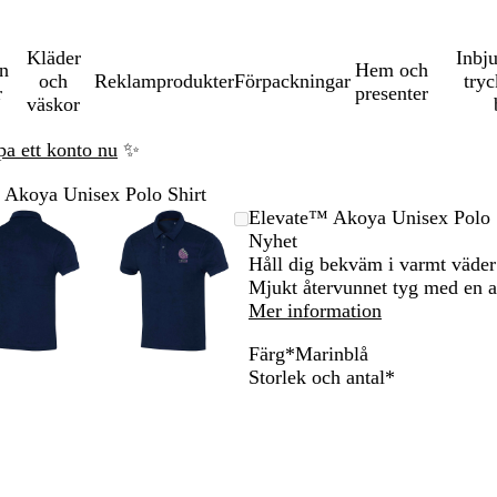
Kläder
Inbj
en
Hem och
och
Reklamprodukter
Förpackningar
tryc
r
presenter
väskor
pa ett konto nu
✨
 Akoya Unisex Polo Shirt
Zoomningsbar
Zoomat
Använd
Klicka
Zoomningsbar
Zoomat
Använd
Klicka
Elevate™ Akoya Unisex Polo 
bild
till
plus-
för
bild
till
plus-
för
Nyhet
minimum
och
att
minimum
och
att
Håll dig bekväm i varmt väder
na
minustangenterna
utöka
minustangenterna
utöka
Mjukt återvunnet tyg med en 
för
för
Mer information
att
att
Färg
*
Marinblå
zooma
zooma
M
L
M
L
Obligatorisk
Storlek och antal
*
in
in
a
i
o
j
och
och
r
m
l
u
ut
ut
i
e
n
s
och
och
n
g
b
l
piltangenterna
piltangenterna
b
r
l
i
för
för