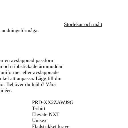
l
ö
å
l
att
att
å
n
a
panorera
panorera
Storlekar och mått
d andningsförmåga.
ar en avslappnad passform
a och ribbstickade ärmmuddar
muniformer eller avslappnade
nkel att anpassa. Lägg till din
dio. Behöver du hjälp? Våra
 idéer.
PRD-XX2ZAWJ9G
T-shirt
Elevate NXT
Unisex
Fladstrikket krave