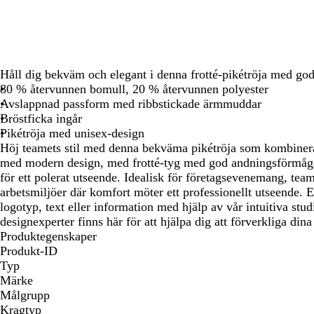
att
att
att
panorera
panorera
panorera
Håll dig bekväm och elegant i denna frotté-pikétröja med go
80 % återvunnen bomull, 20 % återvunnen polyester
Avslappnad passform med ribbstickade ärmmuddar
Bröstficka ingår
Pikétröja med unisex-design
Höj teamets stil med denna bekväma pikétröja som kombiner
med modern design, med frotté-tyg med god andningsförmåg
för ett polerat utseende. Idealisk för företagsevenemang, tea
arbetsmiljöer där komfort möter ett professionellt utseende. E
logotyp, text eller information med hjälp av vår intuitiva stu
designexperter finns här för att hjälpa dig att förverkliga dina
Produktegenskaper
Produkt-ID
Typ
Märke
Målgrupp
Kragtyp