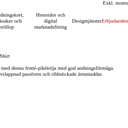
Inkl. moms
Exkl. moms
udningskort,
Hemsidor och
ksaker och
digital
Designtjänster
Erbjudanden
bröllop
marknadsföring
Shirt
 med denna frotté-pikétröja med god andningsförmåga.
avslappnad passform och ribbstickade ärmmuddar.
t