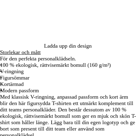
n
r
l
m
r
a
l
t
ö
d
s
l
f
a
g
i
a
m
k
n
s
n
a
-
r
s
n
e
c
g
v
w
t
b
b
l
e
e
a
h
l
l
s
r
r
i
å
å
b
i
t
t
l
s
e
Ladda upp din design
å
e
Storlekar och mått
För den perfekta personalklädseln.
100 % ekologisk, rättvisemärkt bomull (160 g/m²)
V-ringning
Figursömmar
Kortärmad
Modern passform
Med klassisk V-ringning, anpassad passform och kort ärm
blir den här figursydda T-shirten ett utmärkt komplement till
ditt teams personalkläder. Den består dessutom av 100 %
ekologisk, rättvisemärkt bomull som ger en mjuk och skön T-
shirt som håller länge. Lägg bara till din egen logotyp och ge
bort som present till ditt team eller använd som
personalklädsel.