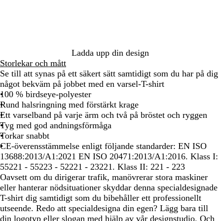
n
n
d
å
å
g
g
s
/
/
e
u
g
N
N
l
r
e
e
ö
o
o
Ladda upp din design
n
n
n
Storlekar och mått
/
g
o
Se till att synas på ett säkert sätt samtidigt som du har på dig
N
u
r
något bekväm på jobbet med en varsel-T-shirt
e
l
a
100 % birdseye-polyester
o
n
Rund halsringning med förstärkt krage
n
g
Ett varselband på varje ärm och två på bröstet och ryggen
g
e
Tyg med god andningsförmåga
u
Torkar snabbt
l
CE-överensstämmelse enligt följande standarder: EN ISO
13688:2013/A1:2021 EN ISO 20471:2013/A1:2016. Klass I:
55221 - 55223 - 52221 - 23221. Klass II: 221 - 223
Oavsett om du dirigerar trafik, manövrerar stora maskiner
eller hanterar nödsituationer skyddar denna specialdesignade
T-shirt dig samtidigt som du bibehåller ett professionellt
utseende. Redo att specialdesigna din egen? Lägg bara till
din logotyp eller slogan med hjälp av vår designstudio. Och