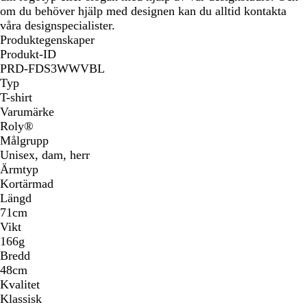
om du behöver hjälp med designen kan du alltid kontakta
våra designspecialister.
Produktegenskaper
Produkt-ID
PRD-FDS3WWVBL
Typ
T-shirt
Varumärke
Roly®
Målgrupp
Unisex, dam, herr
Ärmtyp
Kortärmad
Längd
71cm
Vikt
166g
Bredd
48cm
Kvalitet
Klassisk