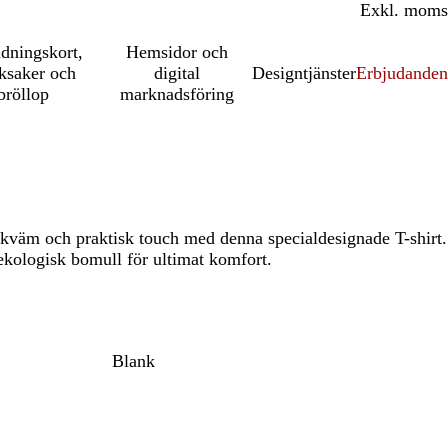
Inkl. moms
Exkl. moms
udningskort,
Hemsidor och
ksaker och
digital
Designtjänster
Erbjudanden
bröllop
marknadsföring
väm och praktisk touch med denna specialdesignade T-shirt.
kologisk bomull för ultimat komfort.
Blank
t