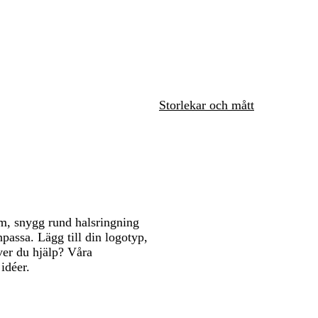
ö
e
l
e
t
att
att
n
r
å
v
norera
panorera
panorera
a
i
d
t
Storlekar och mått
m, snygg rund halsringning
passa. Lägg till din logotyp,
ver du hjälp? Våra
 idéer.