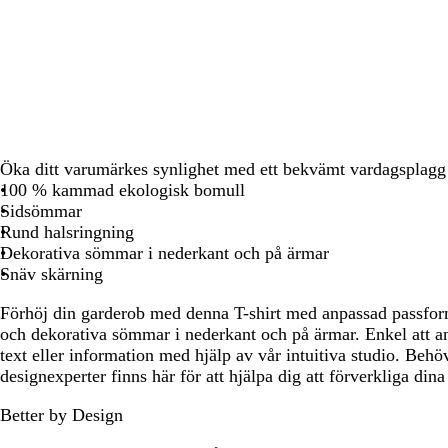
att
att
att
att
at
panorera
panorera
panorera
panorera
pa
Öka ditt varumärkes synlighet med ett bekvämt vardagsplagg
100 % kammad ekologisk bomull
Sidsömmar
Rund halsringning
Dekorativa sömmar i nederkant och på ärmar
Snäv skärning
Förhöj din garderob med denna T-shirt med anpassad passfor
och dekorativa sömmar i nederkant och på ärmar. Enkel att an
text eller information med hjälp av vår intuitiva studio. Behö
designexperter finns här för att hjälpa dig att förverkliga dina
Better by Design