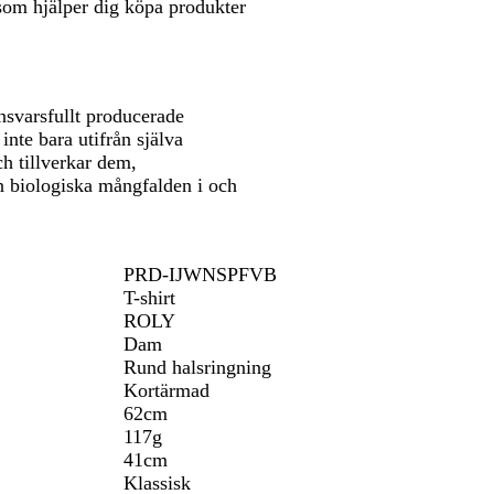
som hjälper dig köpa produkter
nsvarsfullt producerade
inte bara utifrån själva
h tillverkar dem,
 biologiska mångfalden i och
PRD-IJWNSPFVB
T-shirt
ROLY
Dam
Rund halsringning
Kortärmad
62cm
117g
41cm
Klassisk