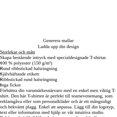
i
t
Generera mallar
Ladda upp din design
Storlekar och mått
Skapa bestående intryck med specialdesignade T-shirtar.
100 % polyester (150 g/m²)
Rund ribbstickad halsringning
Självhäftande etikett
Ribbstickad rund halsringning
Inga fickor
Förbättra din varumärkesnärvaro med en enkel men viktig T-
shirt. Den här T-shirten är perfekt till teamevenemang, som
reklamgåva eller som personalkläder och är ett mångsidigt
och bekvämt plagg. Enkel att anpassa. Lägg till din logotyp,
text eller information med hjälp av vår intuitiva studio.