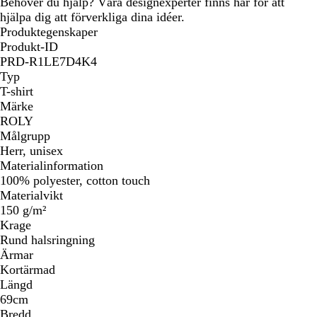
Behöver du hjälp? Våra designexperter finns här för att
hjälpa dig att förverkliga dina idéer.
Produktegenskaper
Produkt-ID
PRD-R1LE7D4K4
Typ
T-shirt
Märke
ROLY
Målgrupp
Herr, unisex
Materialinformation
100% polyester, cotton touch
Materialvikt
150 g/m²
Krage
Rund halsringning
Ärmar
Kortärmad
Längd
69cm
Bredd