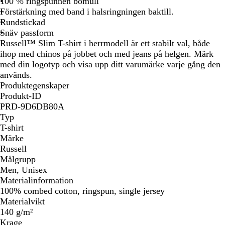
100 % ringspunnen bomull
l
Förstärkning med band i halsringningen baktill.
å
Rundstickad
Snäv passform
Russell™ Slim T-shirt i herrmodell är ett stabilt val, både
ihop med chinos på jobbet och med jeans på helgen. Märk
med din logotyp och visa upp ditt varumärke varje gång den
används.
Produktegenskaper
Produkt-ID
PRD-9D6DB80A
Typ
T-shirt
Märke
Russell
Målgrupp
Men, Unisex
Materialinformation
100% combed cotton, ringspun, single jersey
Materialvikt
140 g/m²
Krage