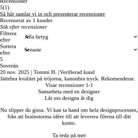
Recensioner
1
5
(
1
)
recensioner
Så här samlar vi in och presenterar recensioner
Recenserat av 1 kunder
Mina
inmatade
Filtrera
sökningar
efter
Sortera
efter
5
Suverän
20 nov. 2025
|
Tommi H.
|
Verifierad kund
Jättebra kvalitet på tröjorna, kanonbra tryck. Rekomenderar.
Visar recensioner
1-1
Samarbeta med en designer
Låt oss designa åt dig
Nu slipper du gissa. Vi kan ta hand om hela designprocessen,
från att brainstorma idéer till att leverera filerna till ditt
konto.
Ta reda på mer