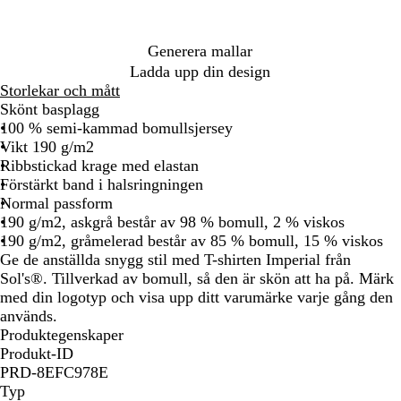
r
l
d
r
e
d
a
g
r
å
l
d
e
r
m
r
l
a
r
a
s
r
ö
ä
å
r
l
u
s
ö
ö
a
y
g
u
r
r
e
a
r
o
a
e
u
t
g
b
g
n
r
t
å
s
k
n
n
r
m
i
ö
e
a
s
r
e
e
e
a
l
a
g
r
b
Generera mallar
ö
b
n
n
n
d
a
i
n
d
å
d
a
ö
l
Ladda upp din design
n
l
n
d
d
å
Storlekar och mått
å
b
Skönt basplagg
l
100 % semi-kammad bomullsjersey
å
Vikt 190 g/m2
Ribbstickad krage med elastan
Förstärkt band i halsringningen
Normal passform
190 g/m2, askgrå består av 98 % bomull, 2 % viskos
190 g/m2, gråmelerad består av 85 % bomull, 15 % viskos
Ge de anställda snygg stil med T-shirten Imperial från
Sol's®. Tillverkad av bomull, så den är skön att ha på. Märk
med din logotyp och visa upp ditt varumärke varje gång den
används.
Produktegenskaper
Produkt-ID
PRD-8EFC978E
Typ