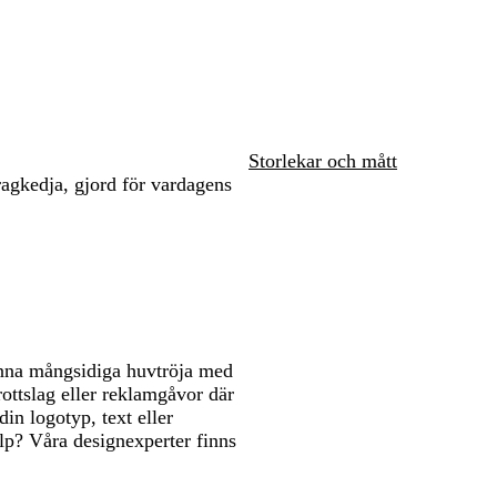
r
i
m
att
att
t
n
e
panorera
panorera
b
l
l
e
å
r
a
d
Storlekar och mått
agkedja, gjord för vardagens
enna mångsidiga huvtröja med
ottslag eller reklamgåvor där
din logotyp, text eller
älp? Våra designexperter finns