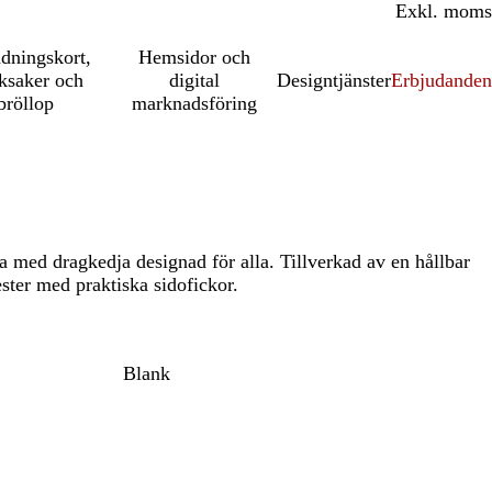
Inkl. moms
Exkl. moms
udningskort,
Hemsidor och
ksaker och
digital
Designtjänster
Erbjudanden
bröllop
marknadsföring
a med dragkedja designad för alla. Tillverkad av en hållbar
ster med praktiska sidofickor.
Blank
t