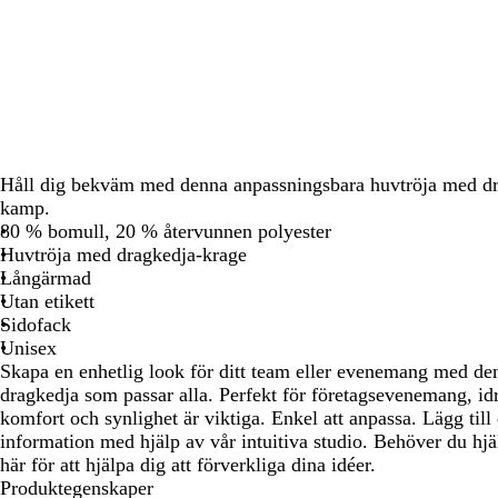
att
att
att
panorera
panorera
panorera
Håll dig bekväm med denna anpassningsbara huvtröja med dr
kamp.
80 % bomull, 20 % återvunnen polyester
Huvtröja med dragkedja-krage
Långärmad
Utan etikett
Sidofack
Unisex
Skapa en enhetlig look för ditt team eller evenemang med d
dragkedja som passar alla. Perfekt för företagsevenemang, idr
komfort och synlighet är viktiga. Enkel att anpassa. Lägg till 
information med hjälp av vår intuitiva studio. Behöver du hj
här för att hjälpa dig att förverkliga dina idéer.
Produktegenskaper