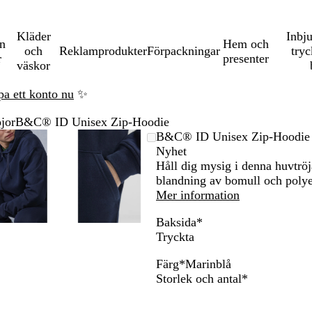
Kläder
Inbj
en
Hem och
och
Reklamprodukter
Förpackningar
tryc
r
presenter
väskor
pa ett konto nu
✨
jor
B&C® ID Unisex Zip-Hoodie
Zoomningsbar
Zoomat
Använd
Klicka
Zoomningsbar
Zoomat
Använd
Klicka
B&C® ID Unisex Zip-Hoodie
bild
till
plus-
för
bild
till
plus-
för
Nyhet
minimum
och
att
minimum
och
att
Håll dig mysig i denna huvtröj
na
minustangenterna
utöka
minustangenterna
utöka
blandning av bomull och polye
för
för
Mer information
att
att
Baksida
*
zooma
zooma
Tryckta
in
in
och
och
Färg
*
Marinblå
ut
ut
S
M
G
Obligatorisk
Storlek och antal
*
och
och
v
a
r
piltangenterna
piltangenterna
a
r
å
för
för