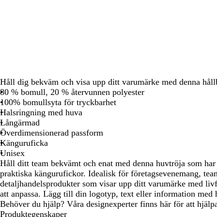
att
att
att
panorera
panorera
panorera
Håll dig bekväm och visa upp ditt varumärke med denna hållb
80 % bomull, 20 % återvunnen polyester
100% bomullsyta för tryckbarhet
Halsringning med huva
Långärmad
Överdimensionerad passform
Känguruficka
Unisex
Håll ditt team bekvämt och enat med denna huvtröja som har 
praktiska kängurufickor. Idealisk för företagsevenemang, tea
detaljhandelsprodukter som visar upp ditt varumärke med livf
att anpassa. Lägg till din logotyp, text eller information med h
Behöver du hjälp? Våra designexperter finns här för att hjälpa 
Produktegenskaper