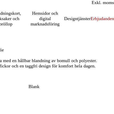
Inkl. moms
Exkl. moms
udningskort,
Hemsidor och
ksaker och
digital
Designtjänster
Erbjudanden
bröllop
marknadsföring
ie
ja med en hållbar blandning av bomull och polyester.
ickor och en taggfri design för komfort hela dagen.
Blank
t