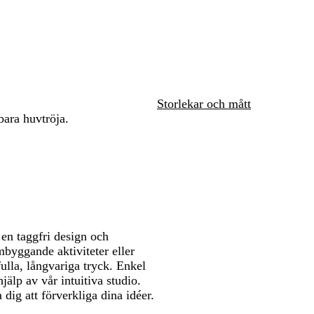
t
l
r
i
m
att
att
i
f
t
n
e
panorera
panorera
c
i
b
l
b
l
e
l
å
r
å
a
g
d
Storlekar och mått
r
ara huvtröja.
ö
n
en taggfri design och
mbyggande aktiviteter eller
ulla, långvariga tryck. Enkel
jälp av vår intuitiva studio.
dig att förverkliga dina idéer.