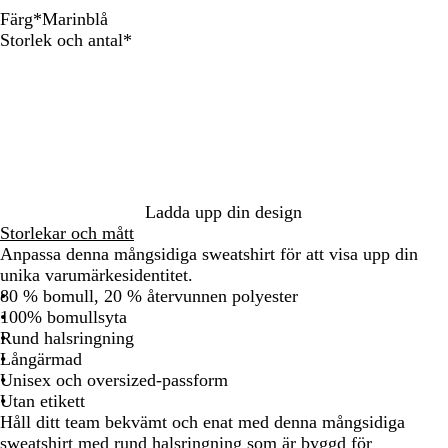
Färg
*
Marinblå
V
M
A
S
M
G
Obligatoriskt
Storlek och antal
*
i
a
m
v
a
r
t
s
a
a
r
å
t
l
r
i
m
i
f
t
n
e
c
i
b
l
b
l
e
l
å
r
å
a
Ladda upp din design
g
d
Storlekar och mått
r
Anpassa denna mångsidiga sweatshirt för att visa upp din
ö
unika varumärkesidentitet.
n
80 % bomull, 20 % återvunnen polyester
100% bomullsyta
Rund halsringning
Långärmad
Unisex och oversized-passform
Utan etikett
Håll ditt team bekvämt och enat med denna mångsidiga
sweatshirt med rund halsringning som är byggd för