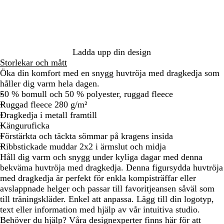
å
r
a
a
d
Ladda upp din design
Storlekar och mått
Öka din komfort med en snygg huvtröja med dragkedja som
håller dig varm hela dagen.
50 % bomull och 50 % polyester, ruggad fleece
Ruggad fleece 280 g/m²
Dragkedja i metall framtill
Känguruficka
Förstärkta och täckta sömmar på kragens insida
Ribbstickade muddar 2x2 i ärmslut och midja
Håll dig varm och snygg under kyliga dagar med denna
bekväma huvtröja med dragkedja. Denna figursydda huvtröja
med dragkedja är perfekt för enkla kompisträffar eller
avslappnade helger och passar till favoritjeansen såväl som
till träningskläder. Enkel att anpassa. Lägg till din logotyp,
text eller information med hjälp av vår intuitiva studio.
Behöver du hjälp? Våra designexperter finns här för att