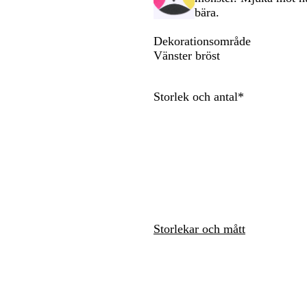
m
o
a
bära.
att
att
e
s
r
panorera
panorera
l
a
i
Dekorationsområde
e
n
Vänster bröst
r
b
a
l
Obligatorisk
Storlek och antal
*
d
å
Storlekar och mått