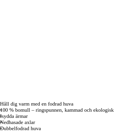
att
att
att
panorera
panorera
panorera
Håll dig varm med en fodrad huva
100 % bomull – ringspunnen, kammad och ekologisk
Isydda ärmar
Nedhasade axlar
Dubbelfodrad huva