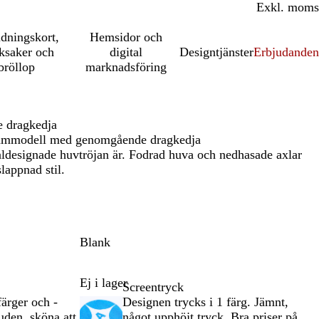
Inkl. moms
Exkl. moms
udningskort,
Hemsidor och
ksaker och
digital
Designtjänster
Erbjudanden
bröllop
marknadsföring
e dragkedja
i dammodell med genomgående dragkedja
ldesignade huvtröjan är. Fodrad huva och nedhasade axlar
lappnad stil.
Blank
Ej i lager
Screentryck
ärger och -
Designen trycks i 1 färg. Jämnt,
den, sköna att
något upphöjt tryck. Bra priser på