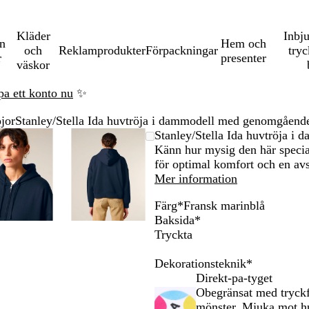
Kläder
Inbj
en
Hem och
och
Reklamprodukter
Förpackningar
tryc
r
presenter
väskor
pa ett konto nu
✨
jor
Stanley/Stella Ida huvtröja i dammodell med genomgåend
Zoomningsbar
Zoomat
Använd
Klicka
Zoomningsbar
Zoomat
Använd
Klicka
Stanley/Stella Ida huvtröja 
bild
till
plus-
för
bild
till
plus-
för
Känn hur mysig den här specia
minimum
och
att
minimum
och
att
för optimal komfort och en avs
na
minustangenterna
utöka
minustangenterna
utöka
Mer information
för
för
Färg
*
Fransk marinblå
att
att
S
V
N
K
B
B
F
Baksida
*
zooma
zooma
v
i
a
a
u
l
r
Tryckta
in
in
a
t
t
l
b
å
a
och
och
r
u
l
b
i
n
Dekorationsteknik
*
ut
ut
t
r
g
e
s
s
Direkt-pa-tyget
och
och
r
l
k
Obegränsat med tryckf
piltangenterna
piltangenterna
å
r
m
mönster. Mjuka mot hu
för
för