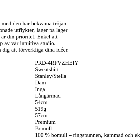
il med den här bekväma tröjan
nade utflykter, lager på lager
r din prioritet. Enkel att
p av vår intuitiva studio.
dig att förverkliga dina idéer.
PRD-4RFVZHEIY
Sweatshirt
Stanley/Stella
Dam
Inga
Långärmad
54cm
519g
57cm
Premium
Bomull
100 % bomull – ringspunnen, kammad och ek