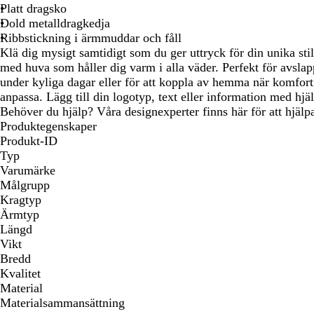
Platt dragsko
Dold metalldragkedja
Ribbstickning i ärmmuddar och fåll
Klä dig mysigt samtidigt som du ger uttryck för din unika st
med huva som håller dig varm i alla väder. Perfekt för avslapp
under kyliga dagar eller för att koppla av hemma när komfort ä
anpassa. Lägg till din logotyp, text eller information med hjäl
Behöver du hjälp? Våra designexperter finns här för att hjälpa 
Produktegenskaper
Produkt-ID
Typ
Varumärke
Målgrupp
Kragtyp
Ärmtyp
Längd
Vikt
Bredd
Kvalitet
Material
Materialsammansättning