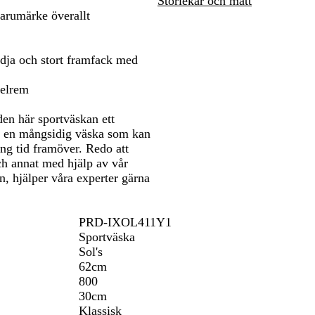
Storlekar och mått
att
d
a
a
a
m
varumärke överallt
orera
panorera
r
n
n
o
t
s
g
u
k
e
f
edja och stort framfack med
m
l
a
a
xelrem
r
g
i
e
den här sportväskan ett
n
 är en mångsidig väska som kan
b
ng tid framöver. Redo att
l
ch annat med hjälp av vår
å
n, hjälper våra experter gärna
PRD-IXOL411Y1
Sportväska
Sol's
62cm
800
30cm
Klassisk