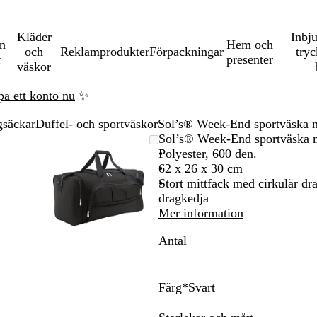
Kläder
Inbj
en
Hem och
och
Reklamprodukter
Förpackningar
tryc
r
presenter
väskor
pa ett konto nu
✨
gsäckar
Duffel- och sportväskor
Sol’s® Week-End sportväska me
mningsbar
mat
änd
cka
Zoomningsbar
Zoomat
Använd
Klicka
Sol’s® Week-End sportväska me
-
bild
till
plus-
för
Polyester, 600 den.
nimum
minimum
och
att
62 x 26 x 30 cm
ustangenterna
ka
minustangenterna
utöka
Stort mittfack med cirkulär d
för
dragkedja
att
Mer information
ma
zooma
Antal
in
och
ut
och
Färg
*
Svart
angenterna
piltangenterna
R
S
F
O
K
för
ö
v
r
r
a