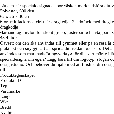
att
att
att
Låt den här specialdesignade sportväskan marknadsföra ditt 
panorera
panorera
pan
Polyester, 600 den.
62 x 26 x 30 cm
Stort mittfack med cirkulär dragkedja, 2 sidofack med dragk
dragkedja
Bärhandtag i nylon för skönt grepp, justerbar och avtagbar a
48,4 liter
Oavsett om den ska användas till gymmet eller på en resa är 
praktiskt och snyggt sätt att sprida ditt reklambudskap. Det
användas som marknadsföringsverktyg för ditt varumärke i lå
specialdesigna din egen? Lägg bara till din logotyp, slogan o
designstudio. Och behöver du hjälp med att finslipa din desig
till.
Produktegenskaper
Produkt-ID
Typ
Varumärke
Längd
Vikt
Bredd
Kvalitet