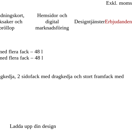
Inkl. moms
Exkl. moms
udningskort,
Hemsidor och
ksaker och
digital
Designtjänster
Erbjudanden
bröllop
marknadsföring
d flera fack – 48 l
d flera fack – 48 l
ragkedja, 2 sidofack med dragkedja och stort framfack med
Ladda upp din design