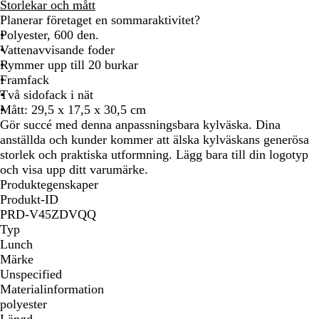
r
Storlekar och mått
å
Planerar företaget en sommaraktivitet?
Polyester, 600 den.
Vattenavvisande foder
Rymmer upp till 20 burkar
Framfack
Två sidofack i nät
Mått: 29,5 x 17,5 x 30,5 cm
Gör succé med denna anpassningsbara kylväska. Dina
anställda och kunder kommer att älska kylväskans generösa
storlek och praktiska utformning. Lägg bara till din logotyp
och visa upp ditt varumärke.
Produktegenskaper
Produkt-ID
PRD-V45ZDVQQ
Typ
Lunch
Märke
Unspecified
Materialinformation
polyester
Längd