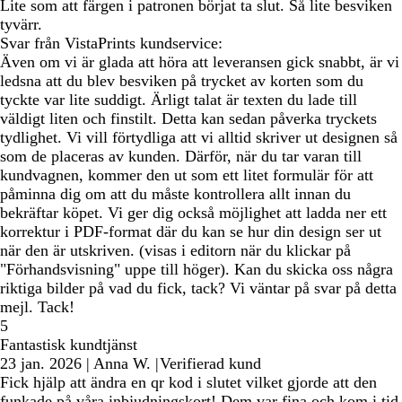
Lite som att färgen i patronen börjat ta slut. Så lite besviken
tyvärr.
Svar från VistaPrints kundservice:
Även om vi är glada att höra att leveransen gick snabbt, är vi
ledsna att du blev besviken på trycket av korten som du
tyckte var lite suddigt. Ärligt talat är texten du lade till
väldigt liten och finstilt. Detta kan sedan påverka tryckets
tydlighet. Vi vill förtydliga att vi alltid skriver ut designen så
som de placeras av kunden. Därför, när du tar varan till
kundvagnen, kommer den ut som ett litet formulär för att
påminna dig om att du måste kontrollera allt innan du
bekräftar köpet. Vi ger dig också möjlighet att ladda ner ett
korrektur i PDF-format där du kan se hur din design ser ut
när den är utskriven. (visas i editorn när du klickar på
"Förhandsvisning" uppe till höger). Kan du skicka oss några
riktiga bilder på vad du fick, tack? Vi väntar på svar på detta
mejl. Tack!
5
Fantastisk kundtjänst
23 jan. 2026
|
Anna W.
|
Verifierad kund
Fick hjälp att ändra en qr kod i slutet vilket gjorde att den
funkade på våra inbjudningskort! Dem var fina och kom i tid