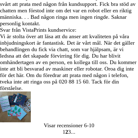
svårt att prata med någon från kundsupport. Fick bra stöd av
chatten men förstod inte om det var en robot eller en riktig
människa. . . Bad någon ringa men ingen ringde. Saknar
personlig kontakt.
Svar från VistaPrints kundservice:
Vi är stolta över att läsa att du anser att kvaliteten på våra
inbjudningskort är fantastisk. Det är vårt mål. När det gäller
behandlingen du fick via chatt, som var hjälpsam, är vi
ledsna att det skapade förvirring för dig. Du har blivit
omhändertagen av en person, en kollega till oss. Du kommer
inte att bli besvarad av maskiner eller robotar. Oroa dig inte
för det här. Om du föredrar att prata med någon i telefon,
tveka inte att ringa oss på 020 88 15 60. Tack för din
förståelse.
Visar recensioner
6-10
1
2
3
Gå
Gå
Gå