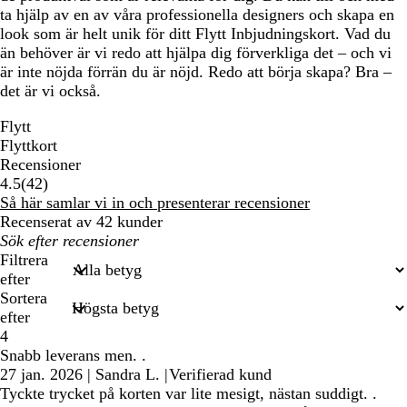
ta hjälp av en av våra professionella designers och skapa en
look som är helt unik för ditt Flytt Inbjudningskort. Vad du
än behöver är vi redo att hjälpa dig förverkliga det – och vi
är inte nöjda förrän du är nöjd. Redo att börja skapa? Bra –
det är vi också.
Flytt
Flyttkort
Recensioner
42
4.5
(
42
)
recensioner
Så här samlar vi in och presenterar recensioner
Recenserat av 42 kunder
Mina
inmatade
Filtrera
sökningar
efter
Sortera
efter
4
Snabb leverans men. .
27 jan. 2026
|
Sandra L.
|
Verifierad kund
Tyckte trycket på korten var lite mesigt, nästan suddigt. .