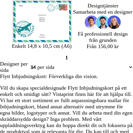
Designtjänster
g
k
d
r
Samarbeta med en designer
r
b
t
ö
l
n
å
Få professionell design
från grunden
Enkelt 14,8 x 10,5 cm (A6)
Från 156,00 kr
1
Sida
Designer per
1
sida
Flytt Inbjudningskort: Förverkliga din vision.
Vill du skapa specialdesignade Flytt Inbjudningskort på ett
enkelt och smidigt sätt? Vistaprint finns här för att hjälpa till.
Vi har ett stort sortiment av fullt anpassningsbara mallar för
Inbjudningskort, bland annat alternativ med utrymme för
egna bilder, logotyper och annat. Vill du arbeta med din egen
skräddarsydda design? Inga problem. Med vårt
uppladdningsverktyg kan du hoppa direkt dit och fokusera på
de produktval som är relevanta för dig. Du kan till och med