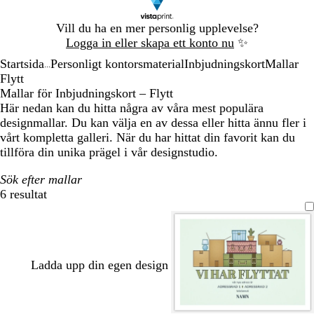
Bild
Vill du ha en mer personlig upplevelse?
1
Logga in eller skapa ett konto nu
✨
av
Startsida
Personligt kontorsmaterial
Inbjudningskort
Mallar
1
...
Flytt
Mallar för Inbjudningskort – Flytt
Här nedan kan du hitta några av våra mest populära
designmallar. Du kan välja en av dessa eller hitta ännu fler i
vårt kompletta galleri. När du har hittat din favorit kan du
tillföra din unika prägel i vår designstudio.
Sök efter mallar
6 resultat
Filter
Ladda upp din egen design